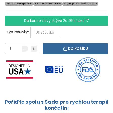
Vhodné na terapii podpaží
Automatický náběh terapie
2x rychlejší terapie všech končetin
Do konce slevy zbývá
2d :16h :14m :17
Typ zásuvky:
DO KOŠÍKU
Pořiďte spolu s Sada pro rychlou terapii
končetin: