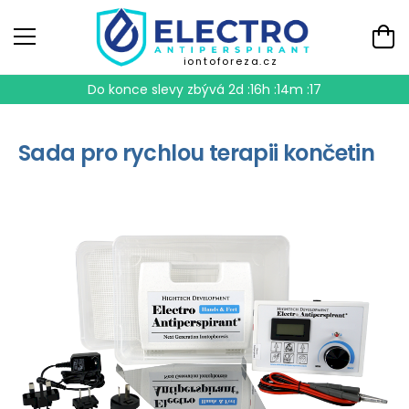
iontoforeza.cz
Do konce slevy zbývá
2d :16h :14m :17
Sada pro rychlou terapii končetin