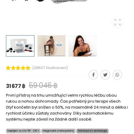
(28607 Hodnocení)
59 046 ฿
31 677 ฿
První přístroj na trhu umožňující velmi rychlou léčbu obou
rukou a nohou dohromady. Čas potřebný pro terapii všech
čtyř končetin byl snížen o 50%, na maximálně 24 minut a délka i
rychlost účinku zůstaly zachovány. Díky automatickému
systému nejste závislí na žádné další osobě.
Napájení ze sítě 100 – 240 V
Integrovaná změna polarity
Šetrná pulzní technologie