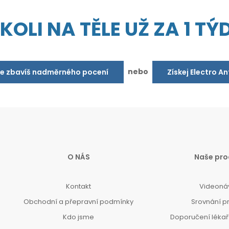
OLI NA TĚLE UŽ ZA 1 TÝD
nebo
se zbavíš nadměrného pocení
Získej Electro A
O NÁS
Naše pro
Kontakt
Videoná
Obchodní a přepravní podmínky
Srovnání p
Kdo jsme
Doporučení lékařů