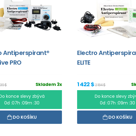
o Antiperspirant®
Electro Antiperspir
ive PRO
ELITE
1 422 $
Skladem 3x
S
639 $
2 184 $
Do konce slevy zbývá
Do konce slevy zbý
0d :07h :09m :30
0d :07h :09m :30
DO KOŠÍKU
DO KOŠÍKU