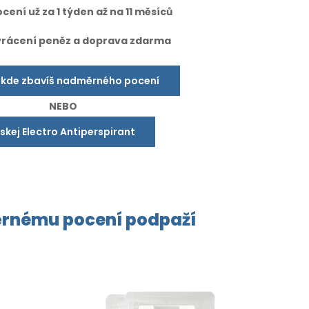
cení už za 1 týden až na 11 měsíců
vrácení peněz a doprava zdarma
 kde zbavíš nadměrného pocení
NEBO
ískej Electro Antiperspirant
rnému pocení
podpaží