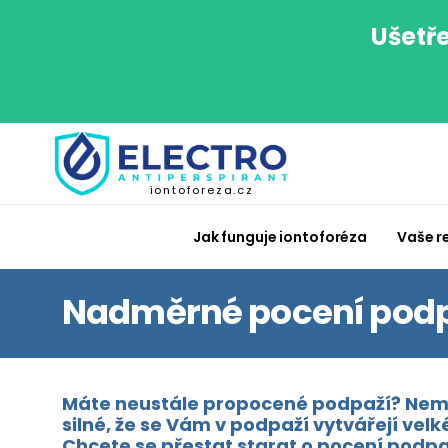
Ušetře
iontoforeza.cz
Jak funguje iontoforéza
Vaše r
Nadměrné pocení podp
Máte neustále propocené podpaží? Nemá n
silné, že se Vám v podpaží vytvářejí vel
Chcete se přestat starat o pocení podpaž