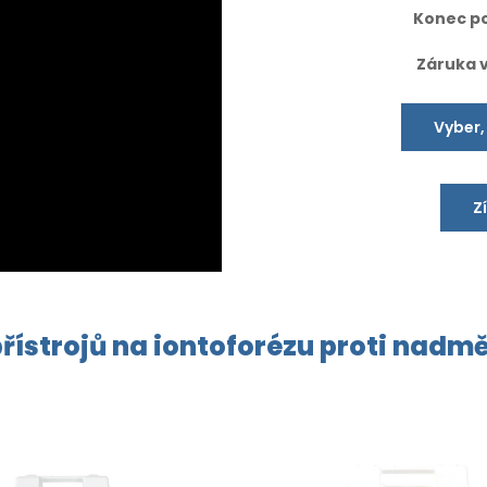
Konec po
Záruka 
Vyber,
Z
řístrojů na
iontoforézu
proti
nadmě