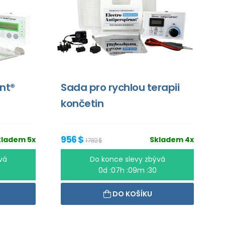
ant®
Sada pro rychlou terapii
končetin
956 $
kladem 5x
Skladem 4x
1 782 $
vá
Do konce slevy zbývá
0d :07h :09m :30
DO KOŠÍKU