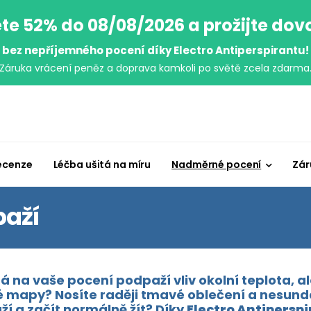
te 52% do 08/08/2026 a prožijte do
bez nepříjemného pocení díky Electro Antiperspirantu!
Záruka vrácení peněz a doprava kamkoli po světě zcela zdarma
ecenze
Léčba ušitá na míru
Nadměrné pocení
Zár
aží
a vaše pocení podpaží vliv okolní teplota, ale
ké mapy? Nosíte raději tmavé oblečení a nesund
í a začít normálně žít? Díky
Electro Antipersp