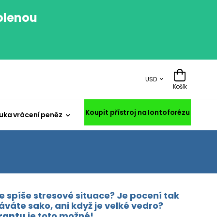
volenou
.
USD
Košík
Koupit přístroj na Iontoforézu
uka vrácení peněz
 spíše stresové situace? Je pocení tak
áváte sako, ani když je velké vedro?
irantu
je toto možné!