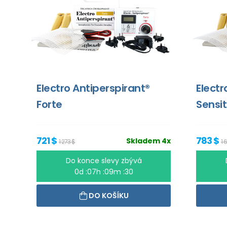
Electro Antiperspirant®
Electr
Forte
Sensit
721 $
783 $
Skladem 4x
1 273 $
1 
Do konce slevy zbývá
0d :07h :09m :30
DO KOŠÍKU