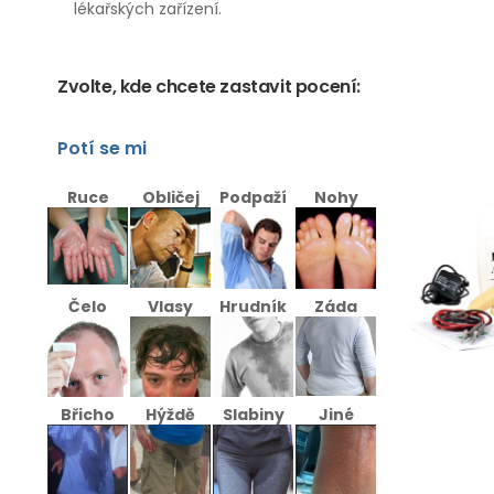
lékařských zařízení.
Zvolte, kde chcete zastavit pocení:
Potí se mi
Ruce
Obličej
Podpaží
Nohy
Čelo
Vlasy
Hrudník
Záda
Břicho
Hýždě
Slabiny
Jiné