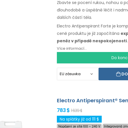
Zbavte se pocení rukou, nohou a pod
dlouhodobě a úspěšně léčit i nadměr
dalších částí těla.
Electro Antiperspirant Forte je komp
ceně produktu je již započítána
exp
peněz v případě nespokojenosti
Více informací...
Do konc
DO
Electro Antiperspirant® Se
783 $
1 639 $
Na splátky již od 111 $
Napájení ze sítě 100 – 240 V
Integrovaná zm