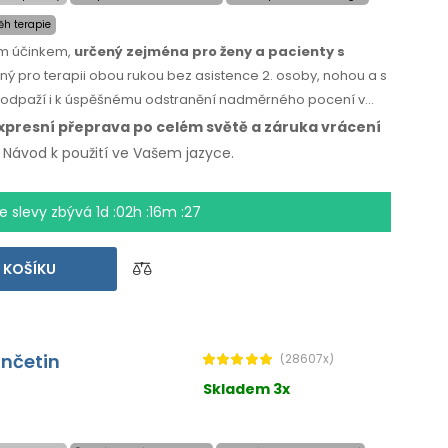
h terapie
ým účinkem,
určený zejména pro ženy a pacienty s
ený pro terapii obou rukou bez asistence 2. osoby, nohou a s
 podpaží i k úspěšnému odstranění nadměrného pocení v
xpresní přeprava po celém světě
a záruka
vrácení
. Návod k použití
ve Vašem jazyce.
e slevy zbývá
1d :02h :16m :26
 KOŠÍKU
ončetin
(28607x)
Skladem 3x