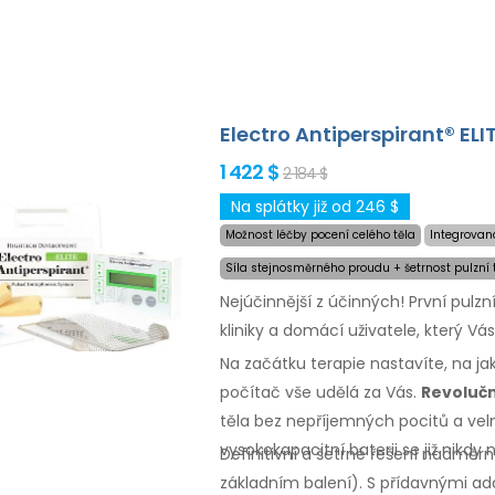
Electro Antiperspirant® ELI
1 422 $
2 184 $
Na splátky již od 246 $
Možnost léčby pocení celého těla
Integrovan
Síla stejnosměrného proudu + šetrnost pulzní 
Nejúčinnější z účinných! První pulz
kliniky a domácí uživatele, který Vá
Na začátku terapie nastavíte, na j
počítač vše udělá za Vás.
Revolučn
těla bez nepříjemných pocitů a vel
vysokokapacitní baterii se již nikdy 
Definitivní a šetrné řešení nadmě
základním
balení).
S přídavnými
ada