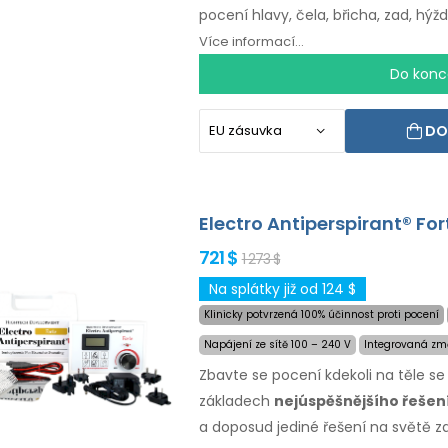
pocení hlavy, čela, břicha, zad, hýž
peněz
v případě
nespokojenosti
Více informací...
Do konc
DO
Electro Antiperspirant® For
721 $
1 273 $
Na splátky již od 124 $
Klinicky potvrzená 100% účinnost proti pocení
Napájení ze sítě 100 – 240 V
Integrovaná zm
Zbavte se pocení kdekoli na těle s
základech
nejúspěšnějšího řeše
a doposud jediné řešení na světě za