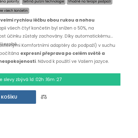
ěna polarity
Šetrná pulzní technologie
Vhodné na terapii podpaží
pie všech končetin
í velmi rychlou léčbu obou rukou a nohou
apii
všech čtyř končetin byl snížen o 50%,
na
lost účinku zůstaly zachovány. Díky automatickému
ší osobě.
volitelnými Komfortními adaptéry do podpaží) v suchu
započítána
expresní přeprava po celém světě a
nespokojenosti
. Návod k použití
ve Vašem jazyce.
e slevy zbývá
1d :02h :16m :26
 KOŠÍKU