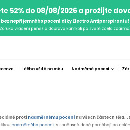
te 52% do 08/08/2026 a prožijte do
bez nepříjemného pocení díky Electro Antiperspirantu!
Záruka vrácení peněz a doprava kamkoli po světě zcela zdarma
ecenze
Léčba ušitá na míru
Nadměrné pocení
Zár
eciálně proti
nadměrnému pocení
na všech částech těla.
Js
atikou
nadměrného pocení
. V současné době pomáhají po celém s