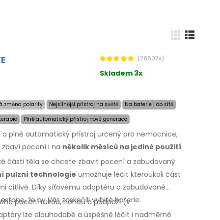
TE
(28607x)
Skladem 3x
á změna polarity
Nejsilnější přístroj na světě
Na baterie i do sítě
terapie
Plně automatický přístroj nové generace
ní a plně automatický přístroj určený pro nemocnice,
s zbaví pocení i na
několik měsíců na jediné použití
.
aké části těla se chcete zbavit pocení a zabudovaný
í pulzní technologie
umožňuje léčit kteroukoli část
mi citlivě. Díky síťovému adaptéru a zabudované
nestane, že by Vás zaskočili vybité baterie.
rného pocení rukou, nohou a podpaží
(v
ptéry lze dlouhodobě a úspěšně léčit i nadměrné