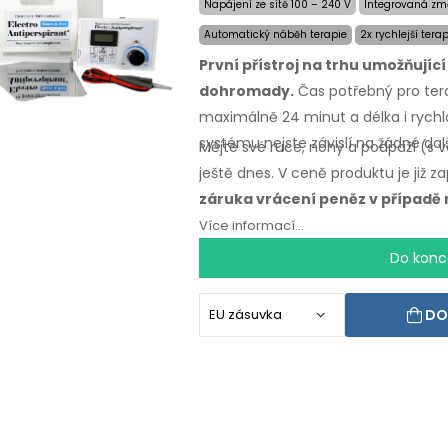
Napájení ze sítě 100 – 240 V
Integrovaná zm
Automatický náběh terapie
2x rychlejší tera
První přístroj na trhu umožňujíc
dohromady.
Čas potřebný
pro ter
maximálně
24 minut a délka i rych
systému nejste závislí na žádné dal
Mějte své ruce, nohy a podpaží (s 
ještě dnes. V ceně produktu je již 
záruka vrácení peněz
v případě
Více informací...
Do konc
DO