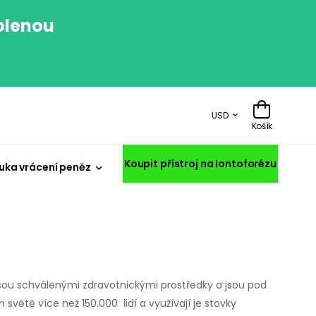
volenou
.
USD
Košík
Koupit přístroj na Iontoforézu
uka vrácení peněz
ou schválenými zdravotnickými prostředky a jsou pod
větě více než 150.000 lidí a využívají je stovky