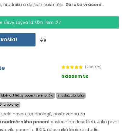
dí, hrudníku
a dalších
částí těla.
Záruka vrácení
a expresní
doprava
po celém
světě zdarma!
e slevy zbývá
1d :02h :16m :26
 KOŠÍKU
te
(28607x)
Skladem 5x
Možnost léčby pocení celého těla
Snadná obsluha
ěna polarity
e zcela novou technologií, postavenou za
ní nadměrného pocení
posledního desetiletí. Jako první
stavilo pocení u 100% účastníků klinické studie.