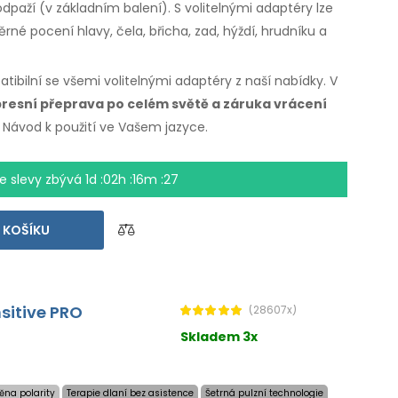
paží (v základním balení). S volitelnými adaptéry lze
né pocení hlavy, čela, břicha, zad, hýždí, hrudníku a
atibilní se všemi volitelnými adaptéry z naší nabídky. V
resní přeprava po celém světě a záruka vrácení
. Návod k použití ve Vašem jazyce.
e slevy zbývá
1d :02h :16m :26
 KOŠÍKU
nsitive PRO
(28607x)
Skladem 3x
ěna polarity
Terapie dlaní bez asistence
Šetrná pulzní technologie