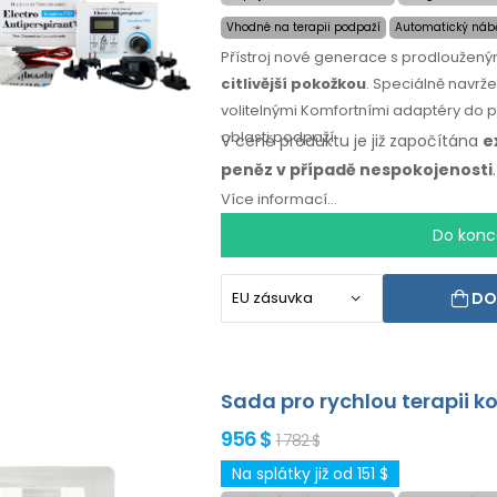
Vhodné na terapii podpaží
Automatický nábě
Přístroj nové generace s prodloužen
citlivější pokožkou
. Speciálně navrž
volitelnými Komfortními adaptéry do
oblasti podpaží.
V ceně produktu je již započítána
e
peněz
v případě
nespokojenosti
Více informací...
Do konc
DO
Sada pro rychlou terapii k
956 $
1 782 $
Na splátky již od 151 $