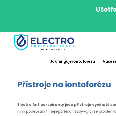
Ušetře
iontoforeza.cz
Jak funguje iontoforéza
Vaše r
Přístroje na iontoforézu
Electro Antiperspiranty jsou přístroje vyvinuté sp
nimi podepsáni ti nejlepší lékaři zabývající se problem