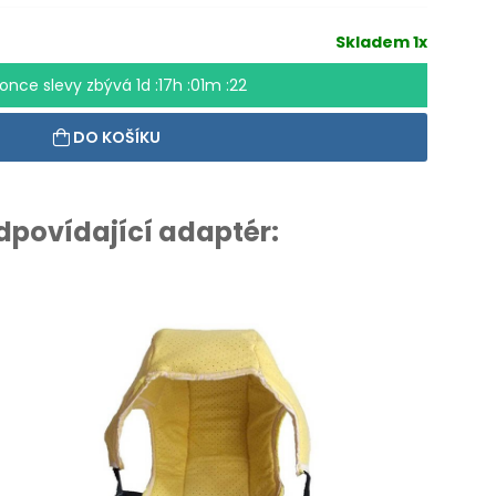
Skladem 1x
konce slevy zbývá
1d :17h :01m :21
DO KOŠÍKU
odpovídající adaptér: