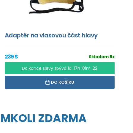
Adaptér na vlasovou část hlavy
239 $
Skladem 5x
Do konce slevy zbývá
1d :17h :01m :21
DO KOŠÍKU
AMKOLI ZDARMA