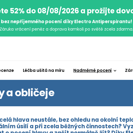
te 52% do 08/08/2026 a prožijte do
bez nepříjemného pocení díky Electro Antiperspirantu!
Záruka vrácení peněz a doprava kamkoli po světě zcela zdarma
ecenze
Léčba ušitá na míru
Nadměrné pocení
Zár
 a obličeje
celá hlava neustále, bez ohledu na okolní tep
álním úsilí a při zcela běžných činnostech? Vy
 o pocení hlavy a začít normálně žít? Díky
El