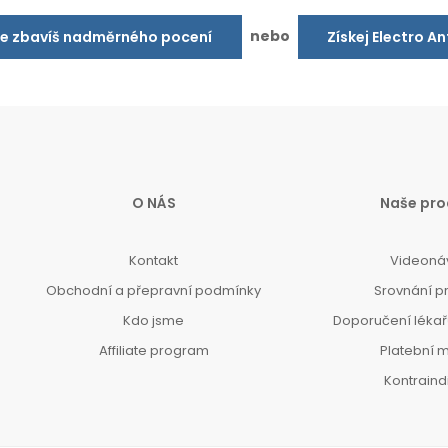
nebo
se zbavíš nadměrného pocení
Získej Electro A
O NÁS
Naše pro
Kontakt
Videoná
Obchodní a přepravní podmínky
Srovnání p
Kdo jsme
Doporučení lékařů
Affiliate program
Platební 
Kontrain