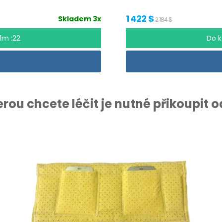
1 422 $
Skladem 3x
2 184 $
01m :21
Do 
terou chcete léčit je nutné přikoupit 