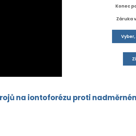
Konec po
Záruka 
Vyber,
Z
trojů
na
iontoforézu
proti nadměrn