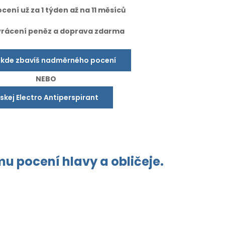
cení už za 1 týden až na 11 měsíců
vrácení peněz a doprava zdarma
 kde zbavíš nadměrného pocení
NEBO
ískej Electro Antiperspirant
ému
pocení hlavy a obličeje.