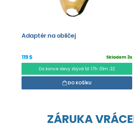
Adaptér na obličej
119 $
Skladem 3x
Do konce slevy zbývá
1d :17h :01m :21
DO KOŠÍKU
ZÁRUKA VRÁCE