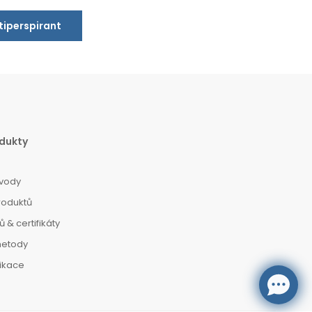
ntiperspirant
dukty
vody
roduktů
 & certifikáty
metody
dikace