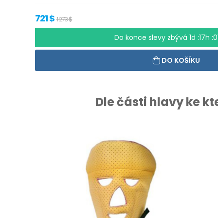
721 $
1 273 $
Do konce slevy zbývá
1d :17h :
DO KOŠÍKU
Dle části hlavy ke k