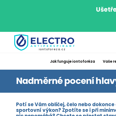
Ušetře
iontoforeza.cz
Jak funguje iontoforéza
Vaše r
Nadměrné pocení hlavy
Potí se Vám obličej, čelo nebo dokonce 
sportovní výkon? Zpotíte se i při minim
nic nepomáhá? Chcete se přestat starat