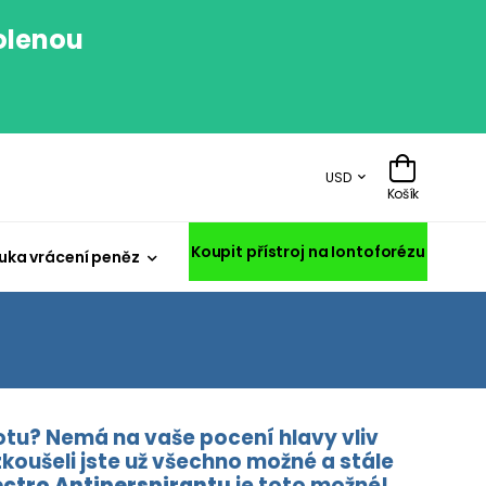
volenou
.
USD
Košík
Koupit přístroj na Iontoforézu
uka vrácení peněz
lotu? Nemá na vaše pocení hlavy vliv
zkoušeli jste už všechno možné a stále
ectro Antiperspirantu
je toto možné!