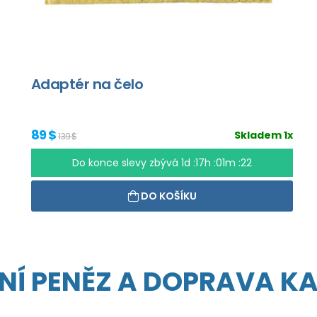
Adaptér na čelo
89 $
Skladem 1x
139 $
Do konce slevy zbývá
1d :17h :01m :21
DO KOŠÍKU
NÍ PENĚZ A DOPRAVA K