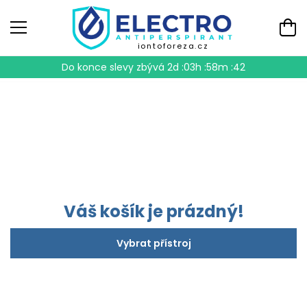
iontoforeza.cz
Do konce slevy zbývá
2d :03h :58m :42
Váš košík je prázdný!
Vybrat přístroj