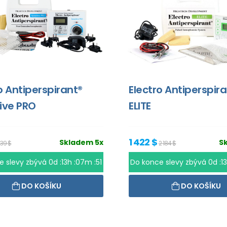
o Antiperspirant®
Electro Antiperspir
ive PRO
ELITE
1 422 $
Skladem 5x
S
639 $
2 184 $
e slevy zbývá
0d :13h :07m :51
Do konce slevy zbývá
0d :1
DO KOŠÍKU
DO KOŠÍKU