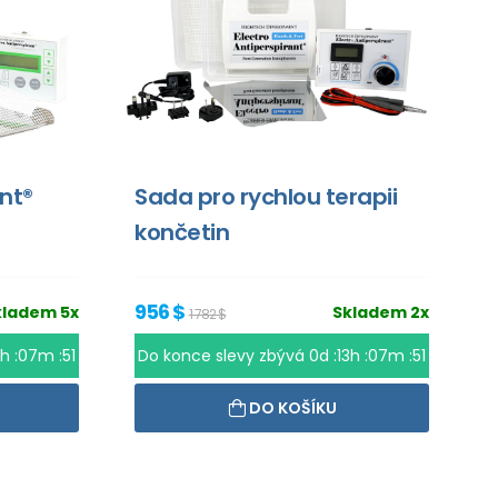
ant®
Sada pro rychlou terapii
končetin
956 $
kladem 5x
Skladem 2x
1 782 $
3h :07m :51
Do konce slevy zbývá
0d :13h :07m :51
DO KOŠÍKU