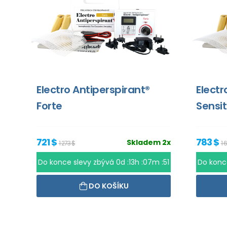
Electro Antiperspirant®
Electr
Forte
Sensit
721 $
783 $
Skladem 2x
1 273 $
1 
Do konce slevy zbývá
0d :13h :07m :51
Do konc
DO KOŠÍKU