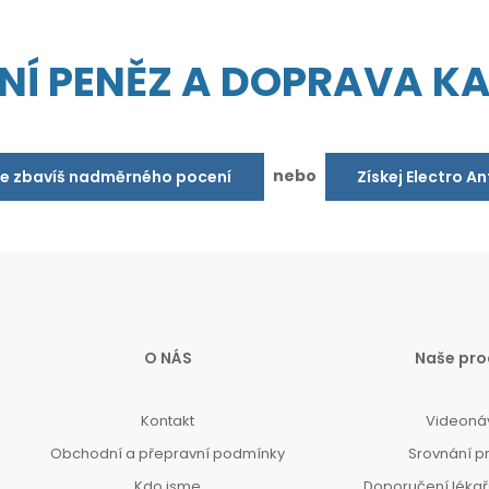
NÍ PENĚZ A DOPRAVA K
nebo
se zbavíš nadměrného pocení
Získej Electro A
O NÁS
Naše pro
Kontakt
Videoná
Obchodní a přepravní podmínky
Srovnání p
Kdo jsme
Doporučení lékařů