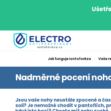
Ušetře
iontoforeza.cz
Jak funguje iontoforéza
Vaše r
Nadměrné pocení noh
Jsou vaše nohy neustále zpocené a čas
soli? Je nemožné chodit v pantoflích, 
když jste bosí? Chcete mít nohy suché, 