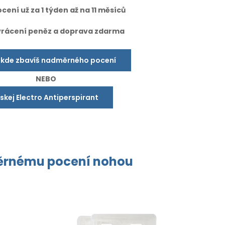
cení už za 1 týden až na 11 měsíců
vrácení peněz a doprava zdarma
 kde zbavíš nadměrného pocení
NEBO
ískej Electro Antiperspirant
rnému pocení
nohou