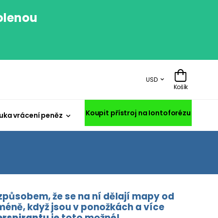
volenou
.
USD
Košík
Koupit přístroj na Iontoforézu
uka vrácení peněz
působem, že se na ní dělají mapy od
 méně, když jsou v ponožkách a více
erspirantu
je toto možné!