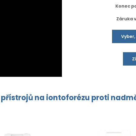
Konec po
Záruka 
Vyber,
Z
 přístrojů na
iontoforézu
proti
nadmě