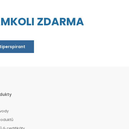
AMKOLI ZDARMA
ntiperspirant
dukty
vody
roduktů
 & certifikáty