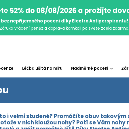
te 52% do 08/08/2026 a prožijte do
bez nepříjemného pocení díky Electro Antiperspirantu!
Záruka vrácení peněz a doprava kamkoli po světě zcela zdarma
ecenze
Léčba ušitá na míru
Nadměrné pocení
Zár
ou
to i velmi studené? Promáčíte obuv takovým z
protože v nich kloužou nohy? Potí se Vám nohy
teplé a začít normálně žít? Díky
Electro Antip