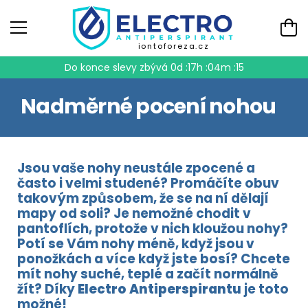
iontoforeza.cz
Do konce slevy zbývá
0d :17h :04m :15
Nadměrné pocení nohou
Jsou vaše nohy neustále zpocené a
často i velmi studené? Promáčíte obuv
takovým způsobem, že se na ní dělají
mapy od soli? Je nemožné chodit v
pantoflích, protože v nich kloužou nohy?
Potí se Vám nohy méně, když jsou v
ponožkách a více když jste bosí? Chcete
mít nohy suché, teplé a začít normálně
žít? Díky
Electro Antiperspirantu
je toto
možné!