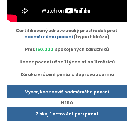
Certifikovaný zdravotnický prostředek proti
nadměrnému pocení
(hyperhidróze)
Přes
150.000
spokojených zákazníků
Konec pocení už za 1 týden až na 11 měsíců
Záruka vrácení peněz a doprava zdarma
Vyber, kde zbavíš nadměrného pocení
NEBO
Získej Electro Antiperspirant