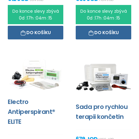
Do konce slevy zbývá
Do konce slevy zbývá
0d :17h :04m :15
0d :17h :04m :15
DO KOŠÍKU
DO KOŠÍKU
Electro
Sada pro rychlou
Antiperspirant®
terapii končetin
ELITE
679 JOD