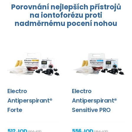
Porovnání nejlepších přístrojů
na
iontoforézu
proti
nadměrnému pocení
nohou
Electro
Electro
Antiperspirant®
Antiperspirant®
Forte
Sensitive PRO
512 JOD
556 JOD
904 JOD
1 164 JOD