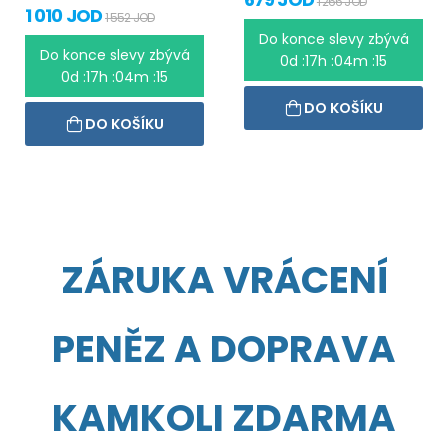
1 266 JOD
1 010 JOD
1 552 JOD
Do konce slevy zbývá
Do konce slevy zbývá
0d :17h :04m :15
0d :17h :04m :15
DO KOŠÍKU
DO KOŠÍKU
ZÁRUKA VRÁCENÍ
PENĚZ A DOPRAVA
KAMKOLI ZDARMA