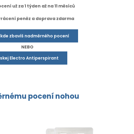
cení už za 1 týden až na 11 měsíců
vrácení peněz a doprava zdarma
 kde zbavíš nadměrného pocení
NEBO
ískej Electro Antiperspirant
rnému pocení
nohou