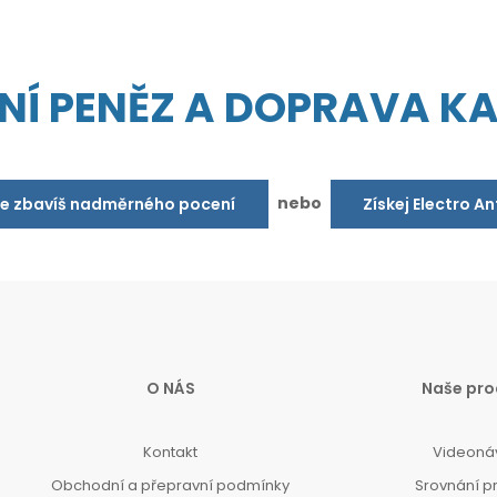
NÍ PENĚZ A DOPRAVA K
nebo
se zbavíš nadměrného pocení
Získej Electro A
O NÁS
Naše pro
Kontakt
Videoná
Obchodní a přepravní podmínky
Srovnání p