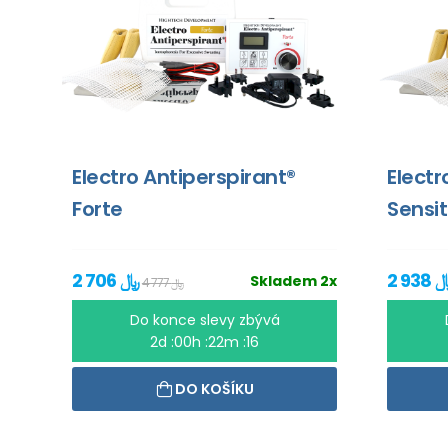
Electro Antiperspirant®
Electr
Forte
Sensit
2 706 ﷼
Skladem 2x
4 777 ﷼
Do konce slevy zbývá
2d :00h :22m :16
DO KOŠÍKU