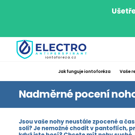
Ušetře
iontoforeza.cz
Jak funguje iontoforéza
Vaše r
Nadměrné pocení noh
Jsou vaše nohy neustále zpocené a čas
soli? Je nemožné chodit v pantoflích, 
když jste bosí? Chcete mít nohy suché, 