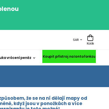
volenou
.
SAR
Košík
Koupit přístroj na Iontoforézu
uka vrácení peněz
působem, že se na ní dělají mapy od
 méně, když jsou v ponožkách a více
erspirantu
je toto možné!