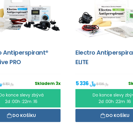
o Antiperspirant®
Electro Antiperspir
ive PRO
ELITE
5 336 ﷼
2 938 ﷼
Skladem 3x
S
8 196 ﷼
6 151 ﷼
Do konce slevy zbývá
Do konce slevy zbý
2d :00h :22m :16
2d :00h :22m :16
DO KOŠÍKU
DO KOŠÍKU