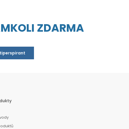
AMKOLI ZDARMA
ntiperspirant
dukty
vody
roduktů