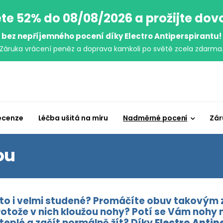
te 52% do 08/08/2026 a prožijte do
bez nepříjemného pocení díky Electro Antiperspirantu!
Záruka vrácení peněz a doprava kamkoli po světě zcela zdarma
ecenze
Léčba ušitá na míru
Nadměrné pocení
Zár
ou
to i velmi studené? Promáčíte obuv takovým z
protože v nich kloužou nohy? Potí se Vám nohy
teplé a začít normálně žít? Díky
Electro Antip