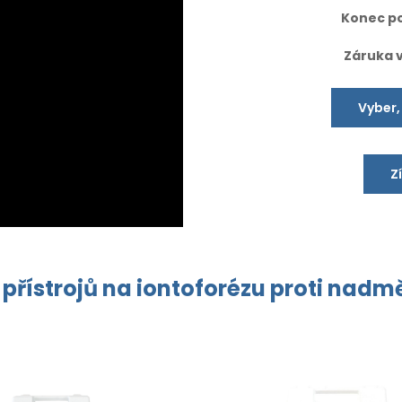
Konec po
Záruka 
Vyber,
Z
 přístrojů na
iontoforézu
proti
nadmě