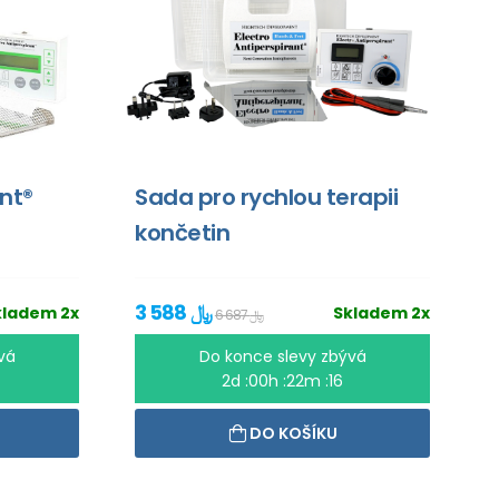
ant®
Sada pro rychlou terapii
končetin
3 588 ﷼
kladem 2x
Skladem 2x
6 687 ﷼
vá
Do konce slevy zbývá
2d :00h :22m :16
DO KOŠÍKU