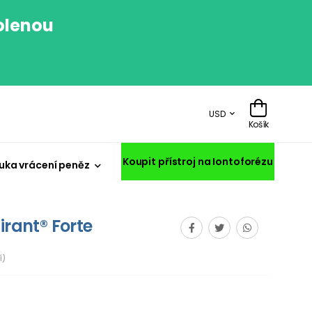
volenou
.
USD
Košík
Koupit přístroj na Iontoforézu
uka vrácení peněz
irant® Forte
í)