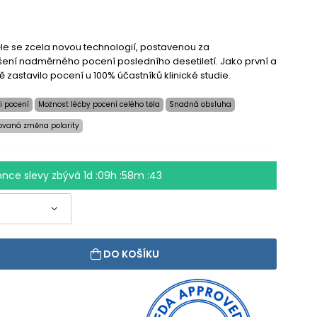
ěle se zcela novou technologií, postavenou za
ení nadměrného pocení posledního desetiletí. Jako první a
 zastavilo pocení u 100% účastníků klinické studie.
i pocení
Možnost léčby pocení celého těla
Snadná obsluha
ovaná změna polarity
once slevy zbývá
1d :09h :58m :43
DO KOŠÍKU