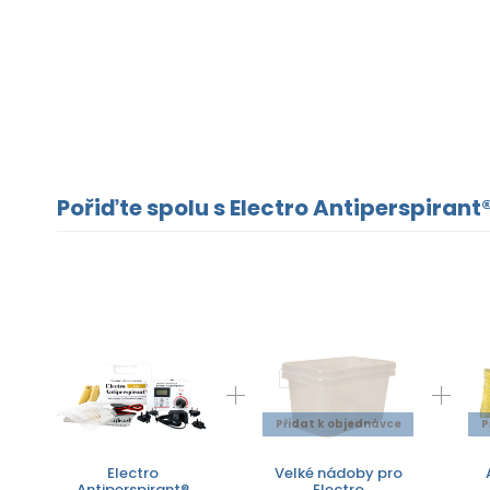
Pořiďte spolu s Electro Antiperspirant®
Přidat k objednávce
P
Electro
Velké nádoby pro
Antiperspirant®
Electro