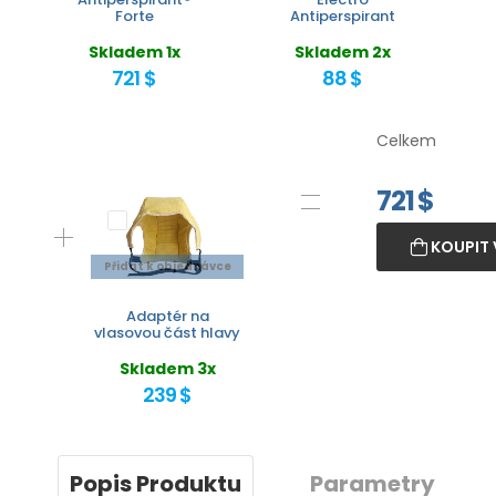
Forte
Antiperspirant
Skladem 1x
Skladem 2x
721 $
88 $
Celkem
721
$
KOUPIT 
Přidat k objednávce
Adaptér na
vlasovou část hlavy
Skladem 3x
239 $
Popis Produktu
Parametry