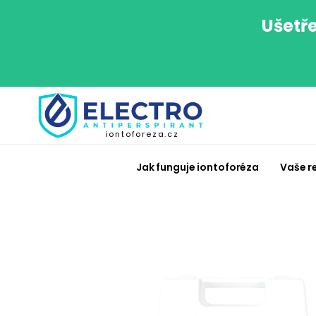
Ušetře
iontoforeza.cz
Jak funguje iontoforéza
Vaše r