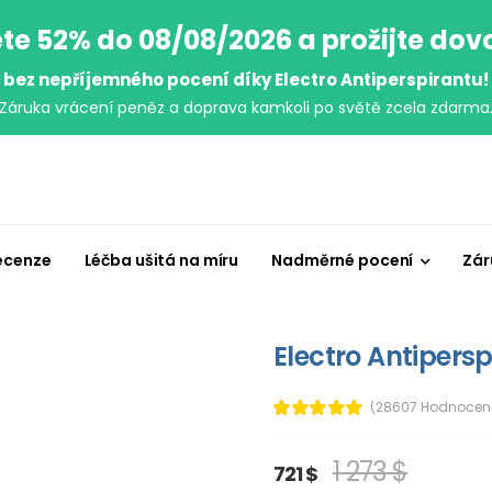
te 52% do 08/08/2026 a prožijte do
bez nepříjemného pocení díky Electro Antiperspirantu!
Záruka vrácení peněz a doprava kamkoli po světě zcela zdarma
ecenze
Léčba ušitá na míru
Nadměrné pocení
Zár
Electro Antipersp
(28607 Hodnocen
1 273 $
721 $