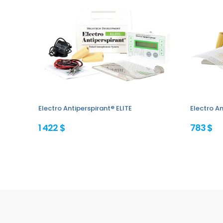
Electro Antiperspirant® ELITE
Electro An
1 422 $
783 $