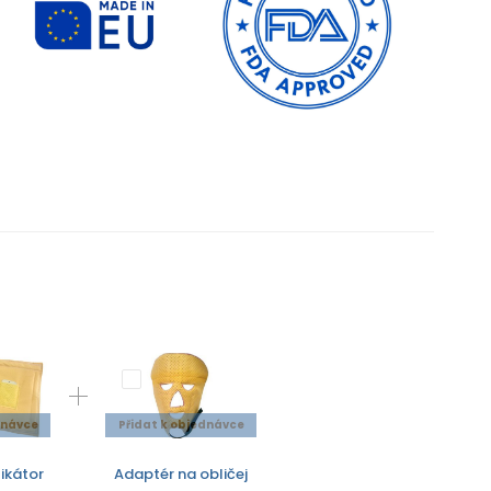
dnávce
Přidat k objednávce
likátor
Adaptér na obličej