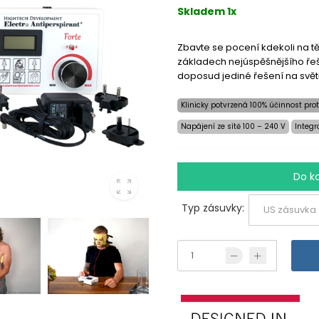
Skladem 1x
Zbavte se pocení kdekoli na t
základech nejúspěšnějšího řeš
doposud jediné řešení na světě
Klinicky potvrzená 100% účinnost prot
Napájení ze sítě 100 – 240 V
Integr
Do k
Typ zásuvky: