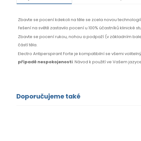
Zbavte se pocení kdekoli na těle se zcela novou technolog
řešení na světě zastavilo pocení u 100% účastníků klinické st
Zbavte se pocení rukou, nohou a podpaží (v základním balení
částí těla.
Electro Antiperspirant Forte je kompatibilní se všemi volitel
případě nespokojenosti
. Návod k použití ve Vašem jazyce
Doporučujeme také