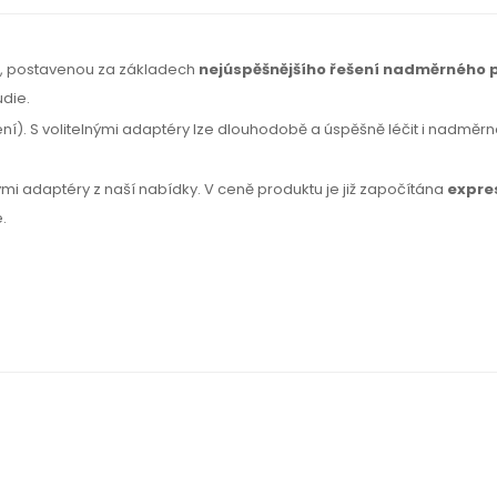
ií, postavenou za základech
nejúspěšnějšího řešení nadměrného 
udie.
). S volitelnými adaptéry lze dlouhodobě a úspěšně léčit i nadměrné 
nými adaptéry z naší nabídky. V ceně produktu je již započítána
expre
.