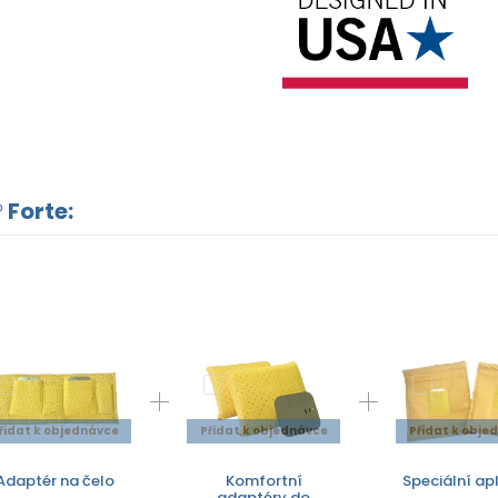
 Forte:
řidat k objednávce
Přidat k objednávce
Přidat k obje
Adaptér na čelo
Komfortní
Speciální ap
adaptéry do