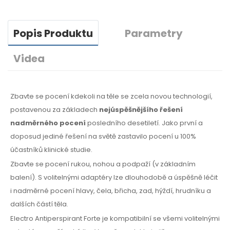
Popis Produktu
Parametry
Videa
Zbavte se pocení kdekoli na těle se zcela novou technologií,
postavenou za základech
nejúspěšnějšího řešení
nadměrného pocení
posledního desetiletí. Jako první a
doposud jediné řešení na světě zastavilo pocení u 100%
účastníků klinické studie.
Zbavte se pocení rukou, nohou a podpaží (v základním
balení). S volitelnými adaptéry lze dlouhodobě a úspěšně léčit
i nadměrné pocení hlavy, čela, břicha, zad, hýždí, hrudníku a
dalších částí těla.
Electro Antiperspirant Forte je kompatibilní se všemi volitelnými