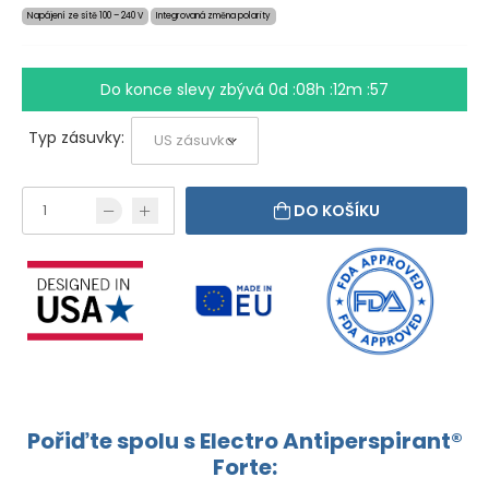
Napájení ze sítě 100 – 240 V
Integrovaná změna polarity
Do konce slevy zbývá
0d :08h :12m :57
Typ zásuvky:
DO KOŠÍKU
Pořiďte spolu s Electro Antiperspirant®
Forte: