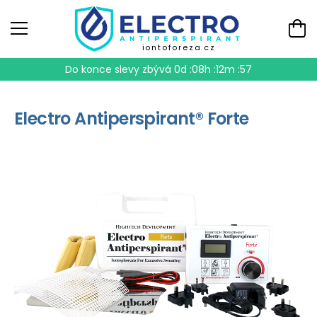
iontoforeza.cz
Do konce slevy zbývá
0d :08h :12m :57
Electro Antiperspirant® Forte