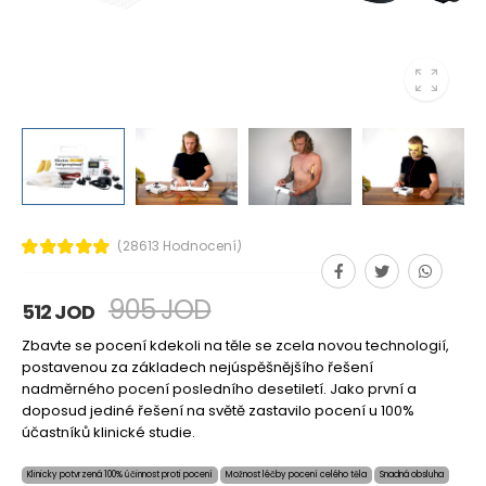
(28613 Hodnocení)
905 JOD
512 JOD
Zbavte se pocení kdekoli na těle se zcela novou technologií,
postavenou za základech nejúspěšnějšího řešení
nadměrného pocení posledního desetiletí. Jako první a
doposud jediné řešení na světě zastavilo pocení u 100%
účastníků klinické studie.
Klinicky potvrzená 100% účinnost proti pocení
Možnost léčby pocení celého těla
Snadná obsluha