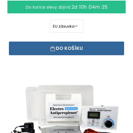
2d :10h :04m :24
Do konce slevy zbývá
DO KOŠÍKU