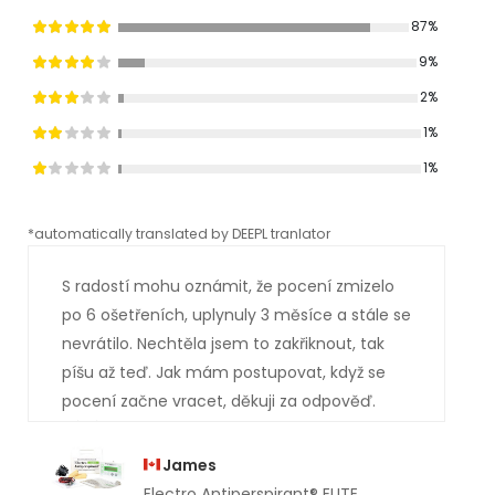
87%
9%
2%
1%
1%
*automatically translated by DEEPL tranlator
*aut
S radostí mohu oznámit, že pocení zmizelo
po 6 ošetřeních, uplynuly 3 měsíce a stále se
nevrátilo. Nechtěla jsem to zakřiknout, tak
píšu až teď. Jak mám postupovat, když se
pocení začne vracet, děkuji za odpověď.
James
Electro Antiperspirant® ELITE