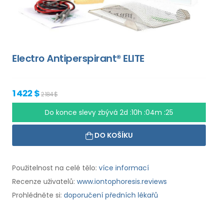
Electro Antiperspirant® ELITE
1 422 $
2 184 $
Do konce slevy zbývá
2d :10h :04m :24
DO KOŠÍKU
Použitelnost na celé tělo:
více informací
Recenze uživatelů:
www.iontophoresis.reviews
Prohlédněte si:
doporučení předních lékařů