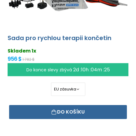
Sada pro rychlou terapii končetin
Skladem 1x
956 $
1 782 $
2d :10h :04m :24
Do konce slevy zbývá
DO KOŠÍKU