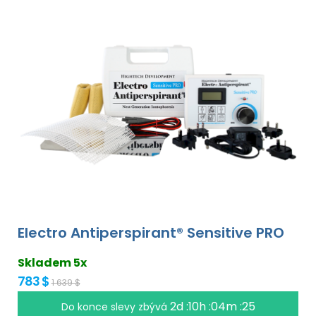
Electro Antiperspirant® Sensitive PRO
Skladem 5x
783 $
1 639 $
2d :10h :04m :24
Do konce slevy zbývá