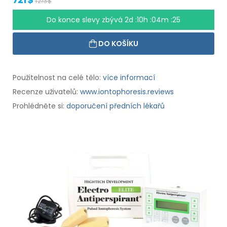
1 273 $
Do konce slevy zbývá
2d :10h :04m :24
DO KOŠÍKU
Použitelnost na celé tělo:
více informací
Recenze uživatelů:
www.iontophoresis.reviews
Prohlédněte si:
doporučení předních lékařů