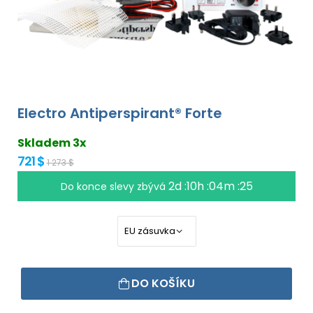
Electro Antiperspirant® Forte
Skladem 3x
721 $
1 273 $
2d :10h :04m :24
Do konce slevy zbývá
DO KOŠÍKU