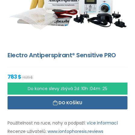
Electro Antiperspirant® Sensitive PRO
783 $
1 639 $
Do konce slevy zbývá
2d :10h :04m :24
DO KOŠÍKU
Použitelnost na ruce, nohy a podpaží:
více informací
Recenze uživatelů:
www.iontophoresis.reviews