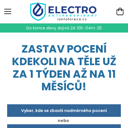
iontoforeza.cz
Do konce slevy zbývá
2d :10h :04m :24
ZASTAV POCENÍ
KDEKOLI NA TĚLE UŽ
ZA 1 TÝDEN AŽ NA 11
MĚSÍCŮ!
Vyber, kde se zbavíš nadměrného pocení
nebo