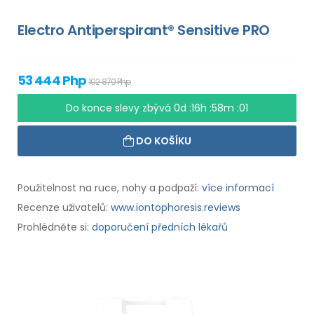
Electro Antiperspirant® Sensitive PRO
53 444 Php
102 870 Php
Do konce slevy zbývá
0d :16h :58m :00
DO KOŠÍKU
Použitelnost na ruce, nohy a podpaží:
více informací
Recenze uživatelů:
www.iontophoresis.reviews
Prohlédněte si:
doporučení předních lékařů