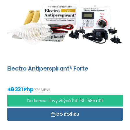
Electro Antiperspirant® Forte
48 331 Php
77 061 Php
Do konce slevy zbývá
0d :16h :58m :00
DO KOŠÍKU