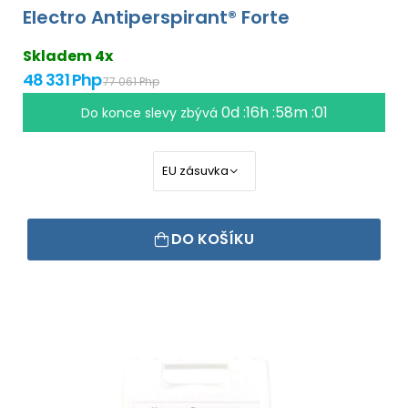
Electro Antiperspirant® Forte
Skladem 4x
48 331 Php
77 061 Php
0d :16h :58m :00
Do konce slevy zbývá
DO KOŠÍKU