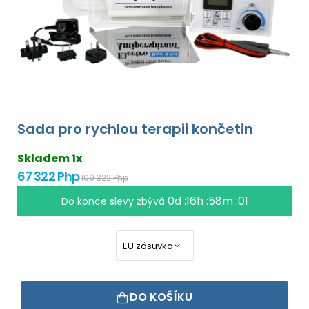
Sada pro rychlou terapii končetin
Skladem 1x
67 322 Php
109 322 Php
0d :16h :58m :00
Do konce slevy zbývá
DO KOŠÍKU