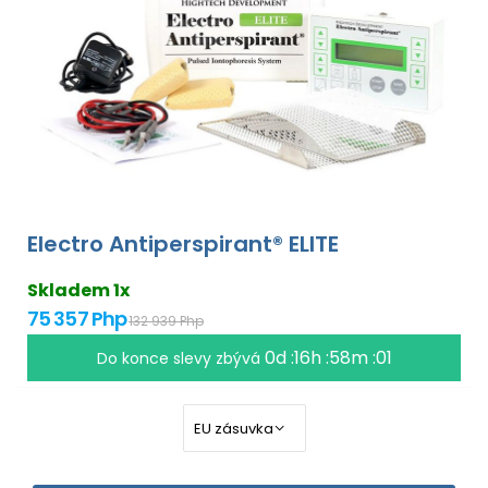
Electro Antiperspirant® ELITE
Skladem 1x
75 357 Php
132 939 Php
0d :16h :58m :00
Do konce slevy zbývá