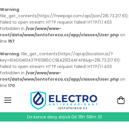
Warning
:
file_get_contents(https://freeipapi.com/api/json/216.73.217.61):
failed to open stream: HTTP request failed! HTTP/1.1 403
Forbidden in
/var/www/www-
root/data/www/iontoforeza.cz/app/classes/User.php
on
line
157
Warning
: file_get_contents(https://api.ip2location.io/?
key=614D0A61437F61385CC9EA29124AF4FB&ip=216.73.217.61):
failed to open stream: HTTP request failed! HTTP/1.1 403
Forbidden in
/var/www/www-
root/data/www/iontoforeza.cz/app/classes/User.php
on
line
170
iontoforeza.cz
Do konce slevy zbývá
0d :16h :58m :00