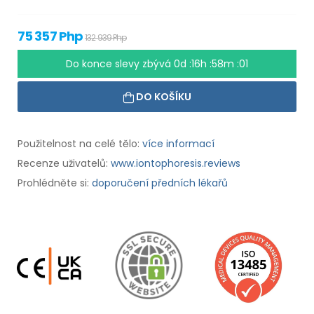
75 357 Php
132 939 Php
Do konce slevy zbývá
0d :16h :58m :00
DO KOŠÍKU
Použitelnost na celé tělo:
více informací
Recenze uživatelů:
www.iontophoresis.reviews
Prohlédněte si:
doporučení předních lékařů