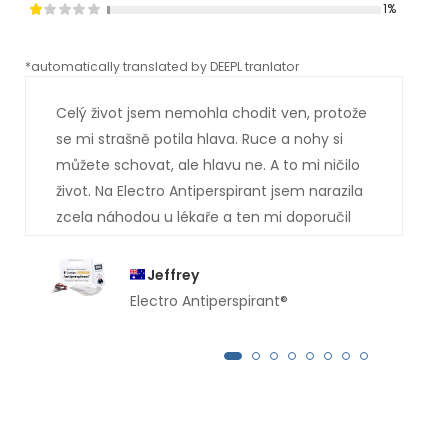
1%
*automatically translated by DEEPL tranlator
*aut
Celý život jsem nemohla chodit ven, protože
se mi strašně potila hlava. Ruce a nohy si
můžete schovat, ale hlavu ne. A to mi ničilo
život. Na Electro Antiperspirant jsem narazila
zcela náhodou u lékaře a ten mi doporučil
vás. Asi už tušíte, jak to dopadlo. Jsem
absolutně suchá . Ty potůčky potu, které mi
Jeffrey
dříve stékaly po obličeji, jsou pryč. Moc vám
Electro Antiperspirant®
děkuji.