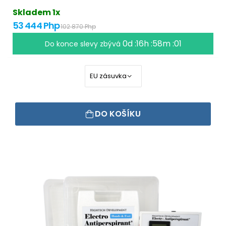
Skladem 1x
53 444 Php
102 870 Php
0d :16h :58m :00
Do konce slevy zbývá
DO KOŠÍKU