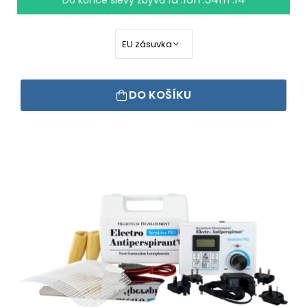
Do konce slevy zbývá
DO KOŠÍKU