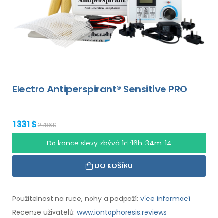
Electro Antiperspirant® Sensitive PRO
1 331 $
2 786 $
Do konce slevy zbývá
1d :16h :34m :13
DO KOŠÍKU
Použitelnost na ruce, nohy a podpaží:
více informací
Recenze uživatelů:
www.iontophoresis.reviews