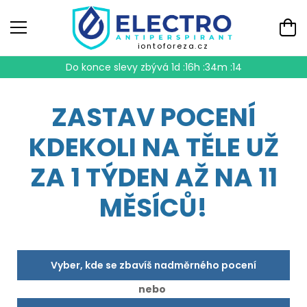
iontoforeza.cz
Do konce slevy zbývá
1d :16h :34m :13
ZASTAV POCENÍ
KDEKOLI NA TĚLE UŽ
ZA 1 TÝDEN AŽ NA 11
MĚSÍCŮ!
Vyber, kde se zbavíš nadměrného pocení
nebo