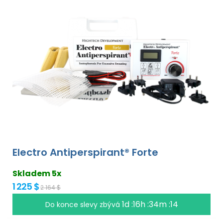
Electro Antiperspirant® Forte
Skladem 5x
1 225 $
2 164 $
1d :16h :34m :13
Do konce slevy zbývá