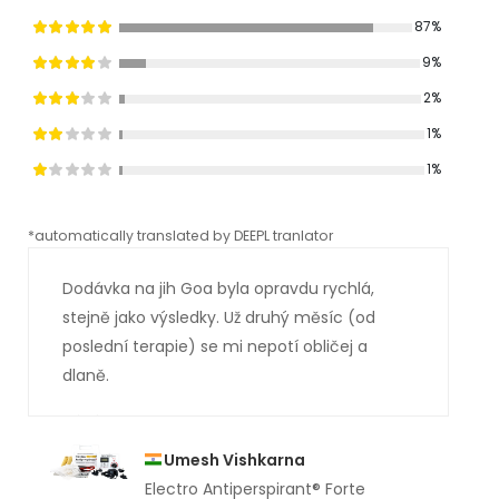
87%
9%
2%
1%
1%
*automatically translated by DEEPL tranlator
*aut
Dodávka na jih Goa byla opravdu rychlá,
stejně jako výsledky. Už druhý měsíc (od
poslední terapie) se mi nepotí obličej a
dlaně.
Umesh Vishkarna
Electro Antiperspirant® Forte