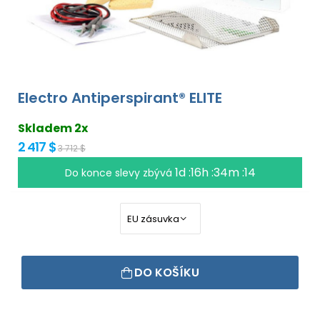
Electro Antiperspirant® ELITE
Skladem 2x
2 417 $
3 712 $
1d :16h :34m :13
Do konce slevy zbývá
DO KOŠÍKU