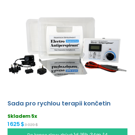
Sada pro rychlou terapii končetin
Skladem 5x
1 625 $
3 029 $
1d :16h :34m :13