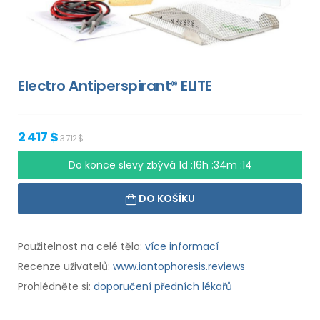
Electro Antiperspirant® ELITE
2 417 $
3 712 $
Do konce slevy zbývá
1d :16h :34m :13
DO KOŠÍKU
Použitelnost na celé tělo:
více informací
Recenze uživatelů:
www.iontophoresis.reviews
Prohlédněte si:
doporučení předních lékařů