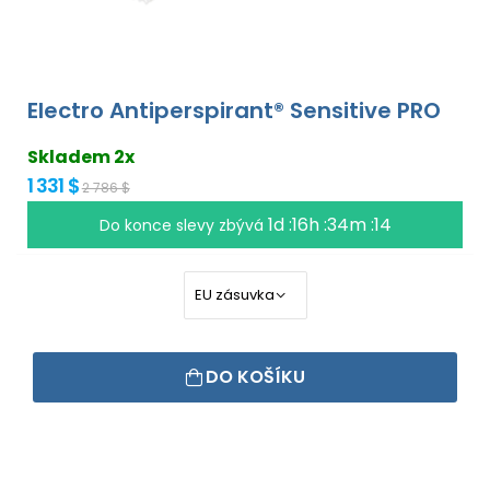
Electro Antiperspirant® Sensitive PRO
Skladem 2x
1 331 $
2 786 $
1d :16h :34m :13
Do konce slevy zbývá
DO KOŠÍKU