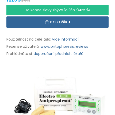
2 164 $
Do konce slevy zbývá
1d :16h :34m :13
DO KOŠÍKU
Použitelnost na celé tělo:
více informací
Recenze uživatelů:
www.iontophoresis.reviews
Prohlédněte si:
doporučení předních lékařů