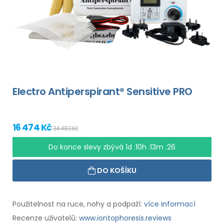
Electro Antiperspirant® Sensitive PRO
16 474 Kč
34 483 Kč
Do konce slevy zbývá
1d :10h :13m :25
DO KOŠÍKU
Použitelnost na ruce, nohy a podpaží:
více informací
Recenze uživatelů:
www.iontophoresis.reviews