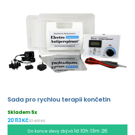
Sada pro rychlou terapii končetin
Skladem 5x
20 113 Kč
37 491 Kč
1d :10h :13m :25
Do konce slevy zbývá