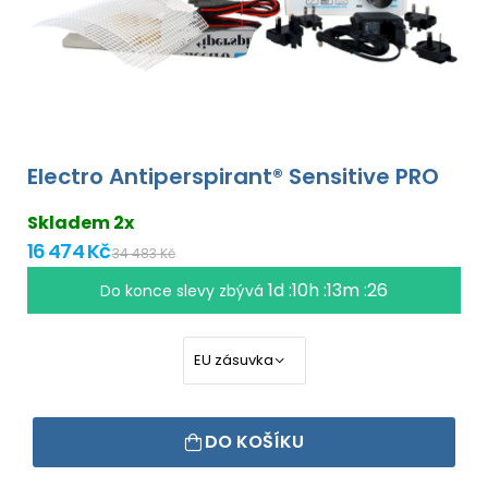
Electro Antiperspirant® Sensitive PRO
Skladem 2x
16 474 Kč
34 483 Kč
1d :10h :13m :25
Do konce slevy zbývá
DO KOŠÍKU