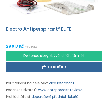
Electro Antiperspirant® ELITE
29 917 Kč
45 949 Kč
Do konce slevy zbývá
1d :10h :13m :25
DO KOŠÍKU
Použitelnost na celé tělo:
více informací
Recenze uživatelů:
www.iontophoresis.reviews
Prohlédněte si:
doporučení předních lékařů