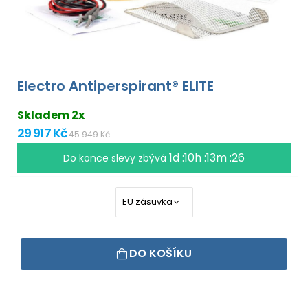
Electro Antiperspirant® ELITE
Skladem 2x
29 917 Kč
45 949 Kč
1d :10h :13m :25
Do konce slevy zbývá
DO KOŠÍKU