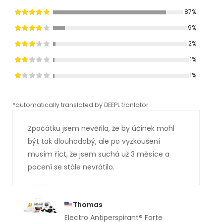
87%
9%
2%
1%
1%
*automatically translated by DEEPL tranlator
*aut
Zpočátku jsem nevěřila, že by účinek mohl
být tak dlouhodobý, ale po vyzkoušení
musím říct, že jsem suchá už 3 měsíce a
pocení se stále nevrátilo.
Thomas
Electro Antiperspirant® Forte