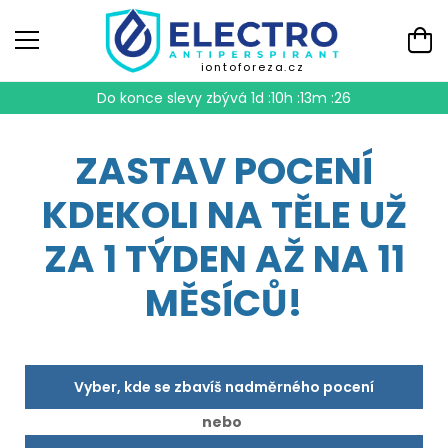
iontoforeza.cz
Do konce slevy zbývá
1d :10h :13m :25
ZASTAV POCENÍ
KDEKOLI NA TĚLE UŽ
ZA 1 TÝDEN AŽ NA 11
MĚSÍCŮ!
Vyber, kde se zbavíš nadměrného pocení
nebo