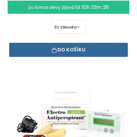
1d :10h :13m :25
Do konce slevy zbývá
DO KOŠÍKU