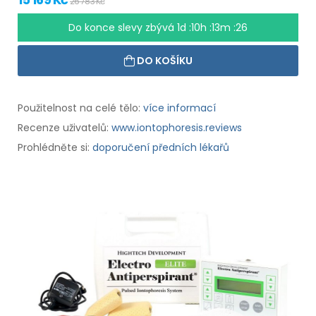
26 783 Kč
Do konce slevy zbývá
1d :10h :13m :25
DO KOŠÍKU
Použitelnost na celé tělo:
více informací
Recenze uživatelů:
www.iontophoresis.reviews
Prohlédněte si:
doporučení předních lékařů