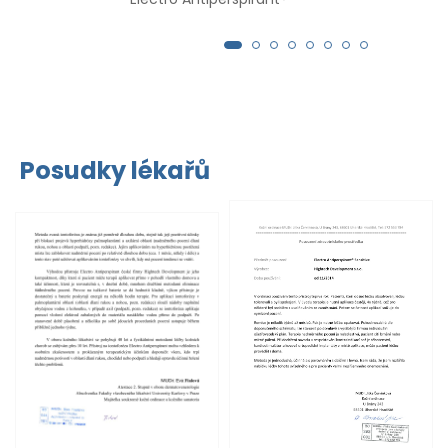
děkuji.
Posudky lékařů