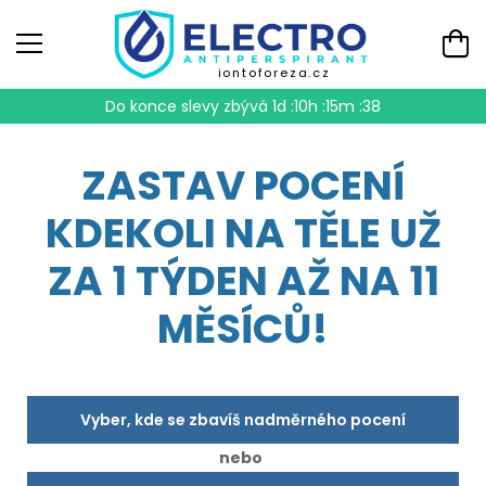
iontoforeza.cz
Do konce slevy zbývá
1d :10h :15m :37
ZASTAV POCENÍ
KDEKOLI NA TĚLE UŽ
ZA 1 TÝDEN AŽ NA 11
MĚSÍCŮ!
Vyber, kde se zbavíš nadměrného pocení
nebo