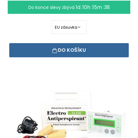
1d :10h :15m :37
Do konce slevy zbývá
DO KOŠÍKU