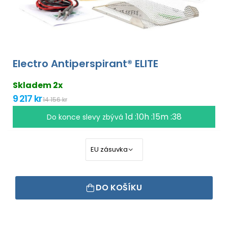
Electro Antiperspirant® ELITE
Skladem 2x
9 217 kr
14 156 kr
1d :10h :15m :37
Do konce slevy zbývá
DO KOŠÍKU