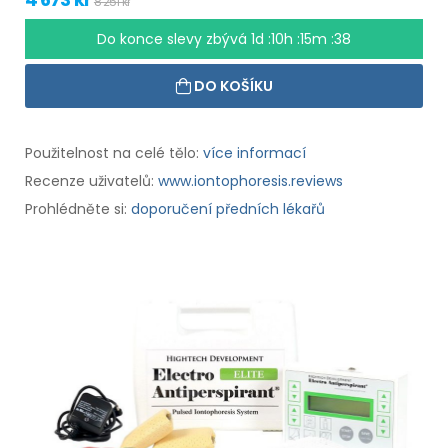
8 251 kr
Do konce slevy zbývá
1d :10h :15m :37
DO KOŠÍKU
Použitelnost na celé tělo:
více informací
Recenze uživatelů:
www.iontophoresis.reviews
Prohlédněte si:
doporučení předních lékařů