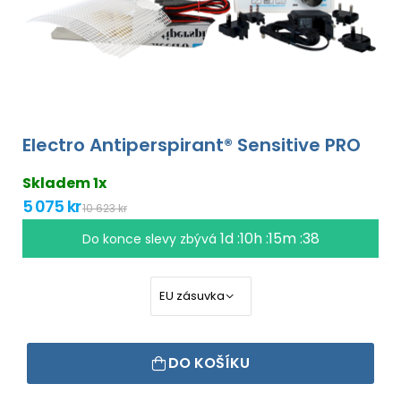
Electro Antiperspirant® Sensitive PRO
Skladem 1x
5 075 kr
10 623 kr
1d :10h :15m :37
Do konce slevy zbývá
DO KOŠÍKU