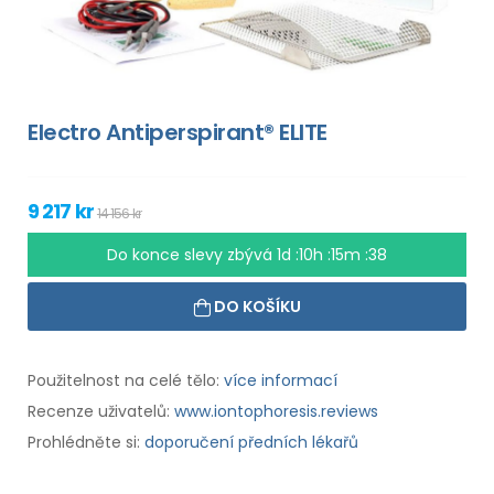
Electro Antiperspirant® ELITE
9 217 kr
14 156 kr
Do konce slevy zbývá
1d :10h :15m :37
DO KOŠÍKU
Použitelnost na celé tělo:
více informací
Recenze uživatelů:
www.iontophoresis.reviews
Prohlédněte si:
doporučení předních lékařů