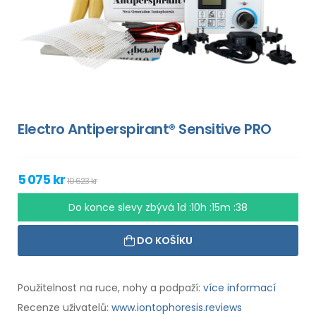
Electro Antiperspirant® Sensitive PRO
5 075 kr
10 623 kr
Do konce slevy zbývá
1d :10h :15m :37
DO KOŠÍKU
Použitelnost na ruce, nohy a podpaží:
více informací
Recenze uživatelů:
www.iontophoresis.reviews