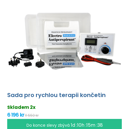
Sada pro rychlou terapii končetin
Skladem 2x
6 196 kr
11 550 kr
1d :10h :15m :37
Do konce slevy zbývá