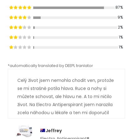
87%
9%
2%
1%
1%
*automatically translated by DEEPL tranlator
*aut
Celý život jsem nemohla chodit ven, protože
se mi strašně potila hlava. Ruce a nohy si
můžete schovat, ale hlavu ne. A to mi ničilo
život. Na Electro Antiperspirant jsem narazila
zcela náhodou u lékaře a ten mi doporučil
vás. Asi už tušíte, jak to dopadlo. Jsem
absolutně suchá . Ty potůčky potu, které mi
Jeffrey
dříve stékaly po obličeji, jsou pryč. Moc vám
Electro Antiperspirant®