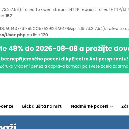
73.217.54): failed to open stream: HTTP request failed! HTTP/1.1
ine
157
14D0A61437F61385CC9EA29124AF4FB&ip=216.73.217.54): failed to op
es/User.php
on line
170
te 48% do 2026-08-08 a prožijte do
bez nepříjemného pocení díky Electro Antiperspirantu!
Záruka vrácení peněz a doprava kamkoli po světě zcela zdarma
ecenze
Léčba ušitá na míru
Nadměrné pocení
Zár
aží