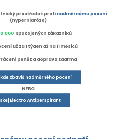
tnický prostředek proti
nadměrnému pocení
(hyperhidróze)
50.000
spokojených zákazníků
cení už za 1 týden až na 11 měsíců
vrácení peněz a doprava zdarma
 kde zbavíš nadměrného pocení
NEBO
ískej Electro Antiperspirant