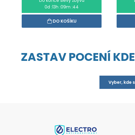
Do konce slevy zbývá
0d :13h :09m :44
DO KOŠÍKU
ZASTAV POCENÍ KDEK
Vyber, kde 