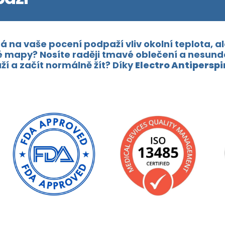
a vaše pocení podpaží vliv okolní teplota, ale
ké mapy? Nosíte raději tmavé oblečení a nesund
í a začít normálně žít? Díky
Electro Antipersp