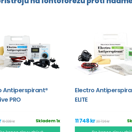
řístrojů na
iontoforézu
proti
nadmě
o Antiperspirant®
Electro Antiperspir
ive PRO
ELITE
r
11 748 kr
Skladem 1x
S
16 038 kr
20 726 kr