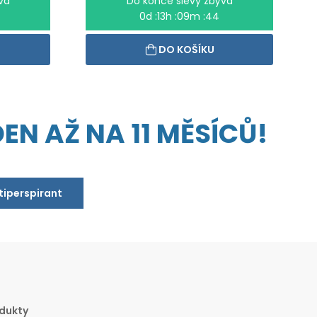
vá
Do konce slevy zbývá
0d :13h :09m :44
DO KOŠÍKU
EN AŽ NA 11 MĚSÍCŮ!
ntiperspirant
dukty