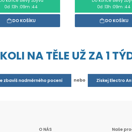
Do konce slevy zbývá
Do konce slevy zbý
0d :13h :09m :44
0d :13h :09m :44
DO KOŠÍKU
DO KOŠÍKU
OLI NA TĚLE UŽ ZA 1 TÝD
nebo
se zbavíš nadměrného pocení
Získej Electro A
O NÁS
Naše pro