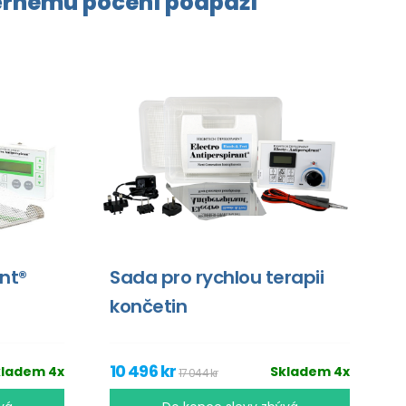
rnému pocení
podpaží
ant®
Sada pro rychlou terapii
končetin
10 496 kr
kladem 4x
Skladem 4x
17 044 kr