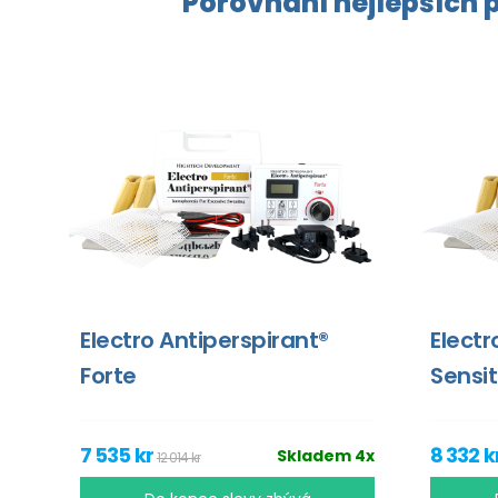
Porovnání nejlepších p
Electro Antiperspirant®
Electr
Forte
Sensit
7 535 kr
8 332 k
Skladem 4x
12 014 kr