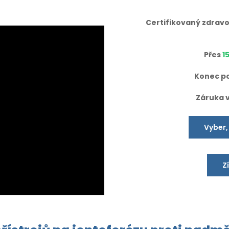
Certifikovaný zdravo
Přes
1
Konec po
Záruka 
Vyber,
Z