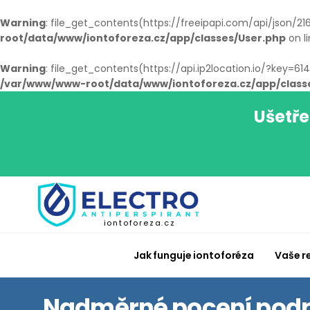
Warning
: file_get_contents(https://freeipapi.com/api/json/216.
root/data/www/iontoforeza.cz/app/classes/User.php
on l
Warning
: file_get_contents(https://api.ip2location.io/?key=6
/var/www/www-root/data/www/iontoforeza.cz/app/class
Ušetře
iontoforeza.cz
Jak funguje iontoforéza
Vaše r
Nadměrné pocení podp