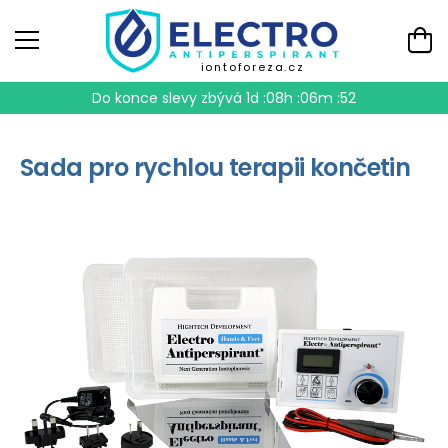
iontoforeza.cz
Do konce slevy zbývá
1d :08h :06m :52
Sada pro rychlou terapii končetin