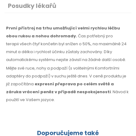
Posudky lékařů
První přístroj na trhu umožňující velmi rychlou léčbu
obou rukou a nohou dohromady.
Čas potřebný
pro
terapii
všech čtyř končetin byl snížen o 50%,
na maximálně
24
minut a délka i rychlost účinku zůstaly zachovány. Díky
automatickému systému nejste závislí na žádné další osobě.
Mějte své ruce, nohy a podpaží (s volitelnými Komfortními
adaptéry do podpaží) v suchu ještě dnes. V ceně produktu je
již započítána
expresní přeprava po celém světě a
záruka vrácení peněz
v případě
nespokojenosti
. Návod k
použití
ve Vašem jazyce.
Doporučujeme také