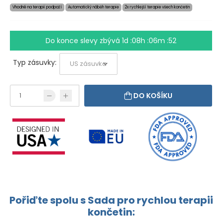
Vhodné na terapii podpaží
Automatický náběh terapie
2x rychlejší terapie všech končetin
Do konce slevy zbývá
1d :08h :06m :52
Typ zásuvky:
DO KOŠÍKU
Pořiďte spolu s Sada pro rychlou terapii
končetin: