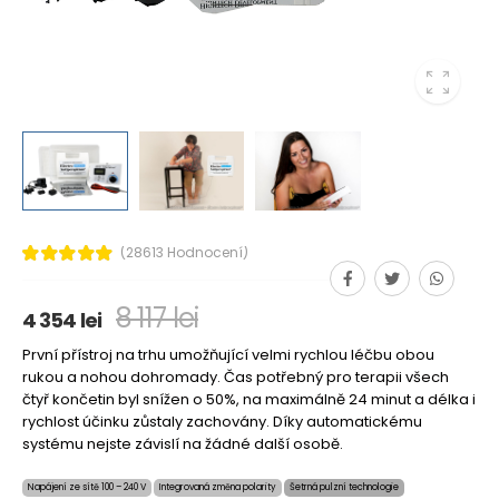
(28613 Hodnocení)
8 117 lei
4 354 lei
První přístroj na trhu umožňující velmi rychlou léčbu obou
rukou a nohou dohromady. Čas potřebný pro terapii všech
čtyř končetin byl snížen o 50%, na maximálně 24 minut a délka i
rychlost účinku zůstaly zachovány. Díky automatickému
systému nejste závislí na žádné další osobě.
Napájení ze sítě 100 – 240 V
Integrovaná změna polarity
Šetrná pulzní technologie