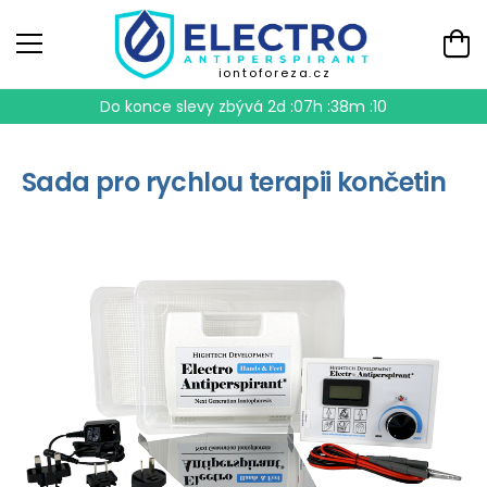
iontoforeza.cz
Do konce slevy zbývá
2d :07h :38m :10
Sada pro rychlou terapii končetin