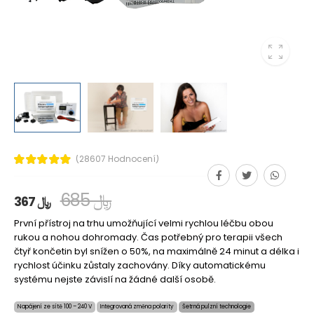
(28607 Hodnocení)
685 ﷼
367 ﷼
První přístroj na trhu umožňující velmi rychlou léčbu obou
rukou a nohou dohromady. Čas potřebný pro terapii všech
čtyř končetin byl snížen o 50%, na maximálně 24 minut a délka i
rychlost účinku zůstaly zachovány. Díky automatickému
systému nejste závislí na žádné další osobě.
Napájení ze sítě 100 – 240 V
Integrovaná změna polarity
Šetrná pulzní technologie