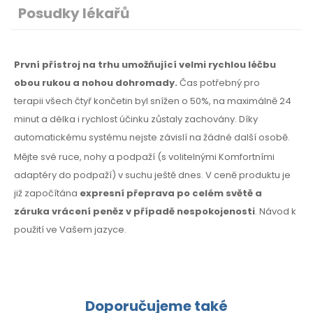
Posudky lékařů
První přístroj na trhu umožňující velmi rychlou léčbu
obou rukou a nohou dohromady.
Čas potřebný
pro
terapii
všech čtyř končetin byl snížen o 50%,
na maximálně
24
minut a délka i rychlost účinku zůstaly zachovány. Díky
automatickému systému nejste závislí na žádné další osobě.
Mějte své ruce, nohy a podpaží (s volitelnými Komfortními
adaptéry do podpaží) v suchu ještě dnes. V ceně produktu je
již započítána
expresní přeprava po celém světě a
záruka vrácení peněz
v případě
nespokojenosti
. Návod k
použití
ve Vašem jazyce.
Doporučujeme také