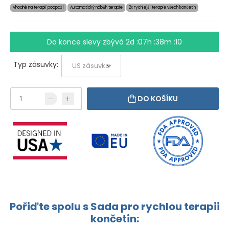
Vhodné na terapii podpaží
Automatický náběh terapie
2x rychlejší terapie všech končetin
Do konce slevy zbývá
2d :07h :38m :10
Typ zásuvky:
DO KOŠÍKU
Pořiďte spolu s Sada pro rychlou terapii
končetin: