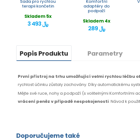
Sada pro rychlou
Komfortní
V
terapii končetin
adaptéry do
podpaží
Skladem 5x
Skladem 4x
3 493 ﷼
289 ﷼
Popis Produktu
Parametry
První přístroj na trhu umožňující velmi rychlou léčbu
rychlost účinku zůstaly zachovány. Díky automatickému syst
Mějte své ruce, nohy a podpaží (s volitelnými Komfortními a
vrácení peněz
v případě
nespokojenosti
. Návod k použi
Doporučujeme také