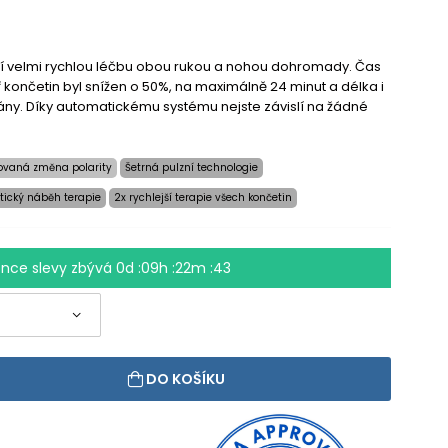
jící velmi rychlou léčbu obou rukou a nohou dohromady. Čas
ř končetin byl snížen o 50%, na maximálně 24 minut a délka i
vány. Díky automatickému systému nejste závislí na žádné
ovaná změna polarity
Šetrná pulzní technologie
ický náběh terapie
2x rychlejší terapie všech končetin
nce slevy zbývá
0d :09h :22m :42
DO KOŠÍKU