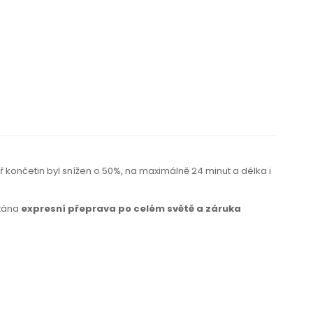
ř končetin byl snížen o 50%,
na maximálně
24 minut a délka i
ítána
expresní přeprava po celém světě a záruka