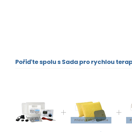
Pořiďte spolu s Sada pro rychlou terap
Přidat k objednávce
P