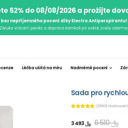
te 52% do 08/08/2026 a prožijte do
bez nepříjemného pocení díky Electro Antiperspirantu!
Záruka vrácení peněz a doprava kamkoli po světě zcela zdarma
ecenze
Léčba ušitá na míru
Nadměrné pocení
Zár
Sada pro rychlou
(28613 Hodnocení
6 510 ﷼
3 493 ﷼