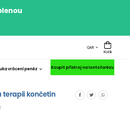
volenou
.
QAR
Košík
Koupit přístroj na Iontoforézu
uka vrácení peněz
 terapii končetin
)