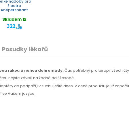
elké nádoby pro
Electro
Antiperspirant
Skladem 1x
322 ﷼
Posudky lékařů
 obou rukou a nohou dohromady.
Čas potřebný
pro terapii
všech čty
ému nejste závislí na žádné další osobě.
daptéry do podpaží) v suchu ještě dnes. V ceně produktu je již započ
tí
ve Vašem jazyce.