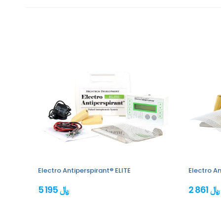
Electro Antiperspirant® ELITE
Electro An
2 861 ﷼
5 195 ﷼