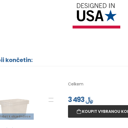
ii končetin:
Celkem
3 493
﷼
KOUPIT VYBRANOU KO
řidat k objednávce