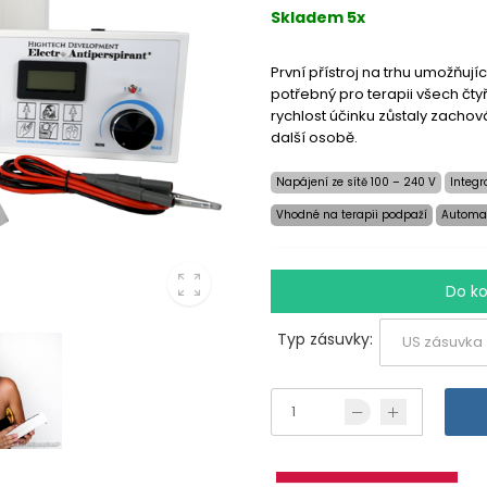
Skladem 5x
První přístroj na trhu umožňu
potřebný pro terapii všech čty
rychlost účinku zůstaly zacho
další osobě.
Napájení ze sítě 100 – 240 V
Integr
Vhodné na terapii podpaží
Automat
Do ko
Typ zásuvky: