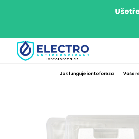
Ušetře
iontoforeza.cz
Jak funguje iontoforéza
Vaše r