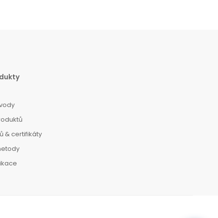
dukty
vody
roduktů
 & certifikáty
metody
dikace