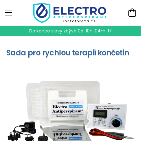
iontoforeza.cz
Do konce slevy zbývá
0d :10h :04m :17
Sada pro rychlou terapii končetin