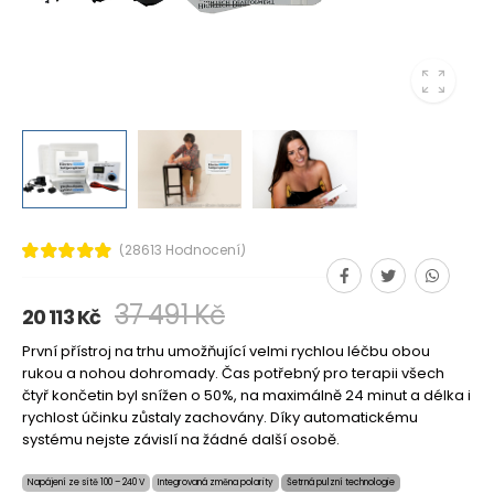
(28613 Hodnocení)
37 491 Kč
20 113 Kč
První přístroj na trhu umožňující velmi rychlou léčbu obou
rukou a nohou dohromady. Čas potřebný pro terapii všech
čtyř končetin byl snížen o 50%, na maximálně 24 minut a délka i
rychlost účinku zůstaly zachovány. Díky automatickému
systému nejste závislí na žádné další osobě.
Napájení ze sítě 100 – 240 V
Integrovaná změna polarity
Šetrná pulzní technologie