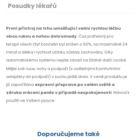
Posudky lékařů
První přístroj na trhu umožňující velmi rychlou léčbu
obou rukou a nohou dohromady.
Čas potřebný
pro
terapii
všech čtyř končetin byl snížen o 50%,
na maximálně
24
minut a délka i rychlost účinku zůstaly zachovány. Díky
automatickému systému nejste závislí na žádné další osobě.
Mějte své ruce, nohy a podpaží (s volitelnými Komfortními
adaptéry do podpaží) v suchu ještě dnes. V ceně produktu je
již započítána
expresní přeprava po celém světě a
záruka vrácení peněz
v případě
nespokojenosti
. Návod k
použití
ve Vašem jazyce.
Doporučujeme také