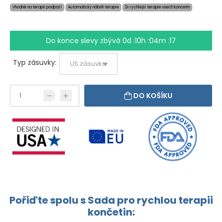
Vhodné na terapii podpaží
Automatický náběh terapie
2x rychlejší terapie všech končetin
Do konce slevy zbývá
0d :10h :04m :17
Typ zásuvky:
DO KOŠÍKU
Pořiďte spolu s Sada pro rychlou terapii
končetin: