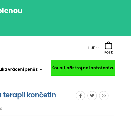
volenou
.
HUF
Košík
Koupit přístroj na Iontoforézu
uka vrácení peněz
 terapii končetin
í)