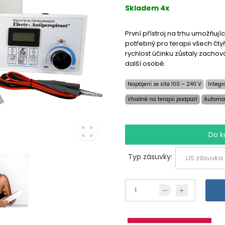
Skladem 4x
První přístroj na trhu umožňu
potřebný pro terapii všech čty
rychlost účinku zůstaly zacho
další osobě.
Napájení ze sítě 100 – 240 V
Integr
Vhodné na terapii podpaží
Automat
Do k
Typ zásuvky: