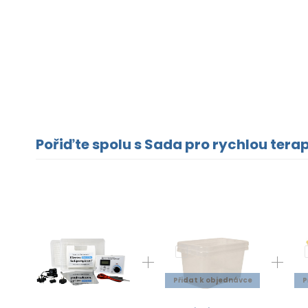
Pořiďte spolu s Sada pro rychlou terap
Přidat k objednávce
P