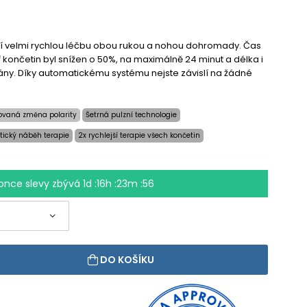
jící velmi rychlou léčbu obou rukou a nohou dohromady. Čas
ř končetin byl snížen o 50%, na maximálně 24 minut a délka i
vány. Díky automatickému systému nejste závislí na žádné
ovaná změna polarity
Šetrná pulzní technologie
ický náběh terapie
2x rychlejší terapie všech končetin
once slevy zbývá
1d :16h :23m :55
DO KOŠÍKU