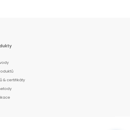
dukty
vody
roduktů
 & certifikáty
metody
dikace