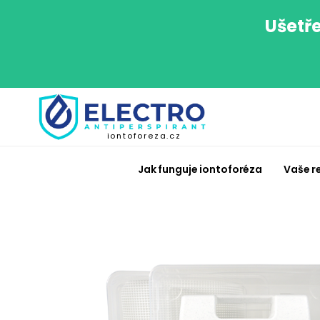
Ušetře
iontoforeza.cz
Jak funguje iontoforéza
Vaše r