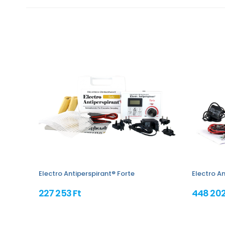
Electro Antiperspirant® Forte
Electro An
227 253 Ft
448 202