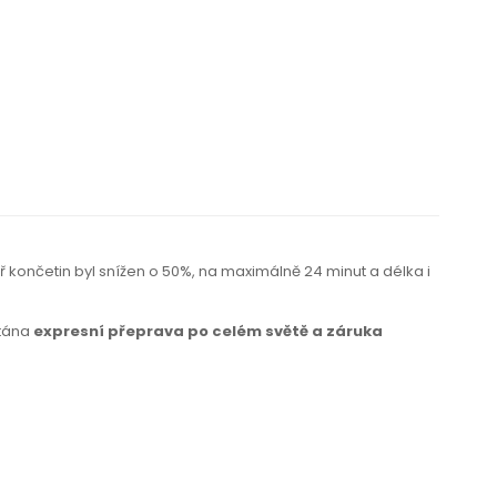
ř končetin byl snížen o 50%,
na maximálně
24 minut a délka i
ítána
expresní přeprava po celém světě a záruka