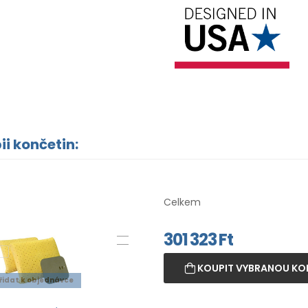
ii končetin:
Celkem
301 323
Ft
KOUPIT VYBRANOU KO
řidat k objednávce