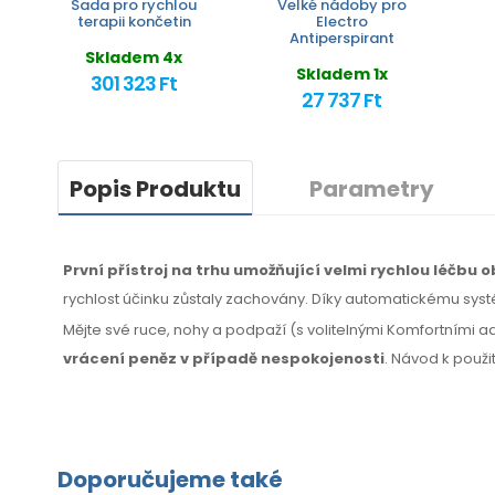
Sada pro rychlou
Velké nádoby pro
terapii končetin
Electro
Antiperspirant
Skladem 4x
Skladem 1x
301 323 Ft
27 737 Ft
Popis Produktu
Parametry
První přístroj na trhu umožňující velmi rychlou léčbu
rychlost účinku zůstaly zachovány. Díky automatickému syst
Mějte své ruce, nohy a podpaží (s volitelnými Komfortními a
vrácení peněz
v případě
nespokojenosti
. Návod k použi
Doporučujeme také