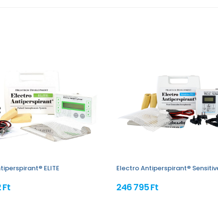
tiperspirant® ELITE
Electro Antiperspirant® Sensiti
 Ft
246 795 Ft