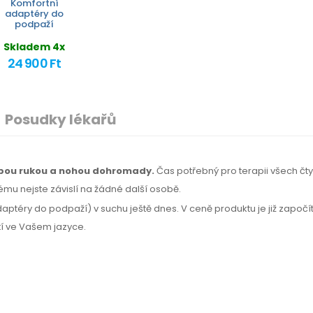
Komfortní
adaptéry do
podpaží
Skladem 4x
24 900 Ft
Posudky lékařů
 obou rukou a nohou dohromady.
Čas potřebný
pro terapii
všech čty
ému nejste závislí na žádné další osobě.
daptéry do podpaží) v suchu ještě dnes. V ceně produktu je již započ
tí
ve Vašem jazyce.