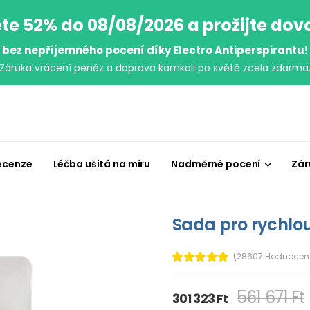
te 52% do 08/08/2026 a prožijte do
bez nepříjemného pocení díky Electro Antiperspirantu!
Záruka vrácení peněz a doprava kamkoli po světě zcela zdarma
ecenze
Léčba ušitá na míru
Nadměrné pocení
Zár
Sada pro rychlou
(28607 Hodnocen
561 671 Ft
301 323 Ft