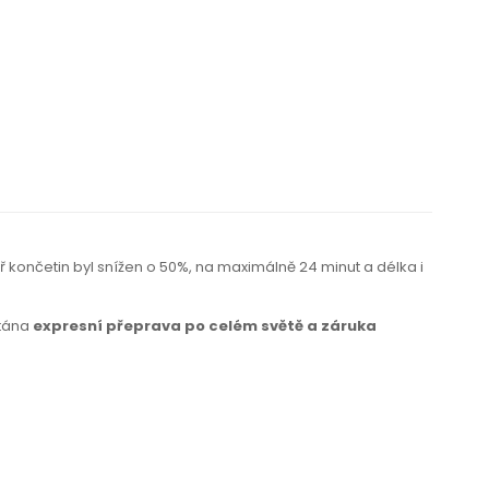
ř končetin byl snížen o 50%,
na maximálně
24 minut a délka i
ítána
expresní přeprava po celém světě a záruka