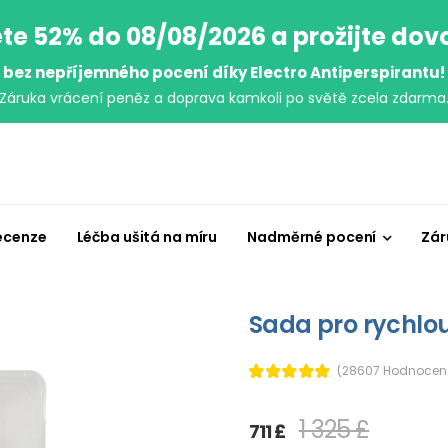
te 52% do 08/08/2026 a prožijte do
bez nepříjemného pocení díky Electro Antiperspirantu!
Záruka vrácení peněz a doprava kamkoli po světě zcela zdarma
ecenze
Léčba ušitá na míru
Nadměrné pocení
Zár
Sada pro rychlou
(28607 Hodnocen
1 325 £
711 £