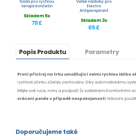
Sada pro rychlou
Velké nádoby pro
terapii končetin
Electro
Antiperspirant
Skladem 5x
Skladem 3x
711 £
65 £
Popis Produktu
Parametry
První přístroj na trhu umožňující velmi rychlou léčbu
rychlost účinku zůstaly zachovány. Díky automatickému syst
Mějte své ruce, nohy a podpaží (s volitelnými Komfortními a
vrácení peněz
v případě
nespokojenosti
. Návod k použi
Doporučujeme také