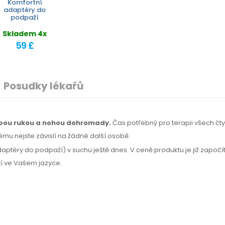
Komfortní
adaptéry do
podpaží
Skladem 4x
59 £
Posudky lékařů
 obou rukou a nohou dohromady.
Čas potřebný
pro terapii
všech čty
ému nejste závislí na žádné další osobě.
daptéry do podpaží) v suchu ještě dnes. V ceně produktu je již započ
tí
ve Vašem jazyce.