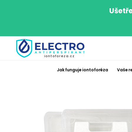
Ušetře
iontoforeza.cz
Jak funguje iontoforéza
Vaše r