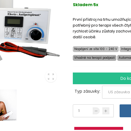
Skladem 5x
První přístroj na trhu umožňu
potřebný pro terapii všech čty
rychlost účinku zůstaly zacho
další osobě.
Napájení ze sítě 100 – 240 V
Integr
Vhodné na terapii podpaží
Automat
Do k
Typ zásuvky: