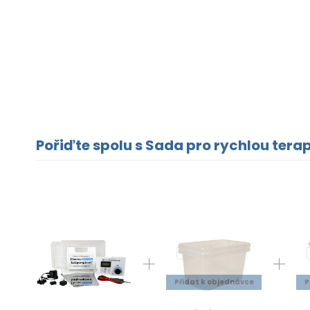
Pořiďte spolu s Sada pro rychlou terap
Přidat k objednávce
P