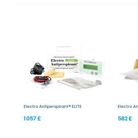
Electro Antiperspirant® ELITE
Electro An
1 057 £
582 £