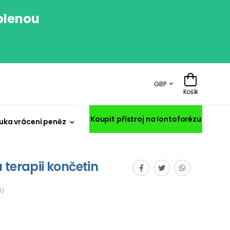
volenou
.
GBP
Košík
Koupit přístroj na Iontoforézu
uka vrácení peněz
 terapii končetin
í)