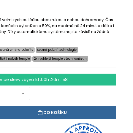
jící velmi rychlou léčbu obou rukou a nohou dohromady. Čas
ř končetin byl snížen o 50%, na maximálně 24 minut a délka i
vány. Díky automatickému systému nejste závislí na žádné
ovaná změna polarity
Šetrná pulzní technologie
ický náběh terapie
2x rychlejší terapie všech končetin
once slevy zbývá
1d :00h :20m :57
DO KOŠÍKU