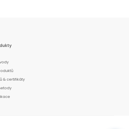
dukty
vody
roduktů
 & certifikáty
metody
dikace