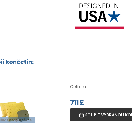
ii končetin:
Celkem
711
£
KOUPIT VYBRANOU KO
řidat k objednávce