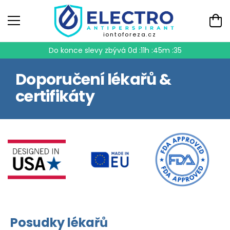
iontoforeza.cz
Do konce slevy zbývá
0d :11h :45m :34
Doporučení lékařů &
certifikáty
Posudky lékařů