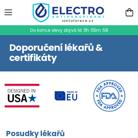
iontoforeza.cz
Do konce slevy zbývá
1d :11h :55m :57
Doporučení lékařů &
certifikáty
Posudky lékařů