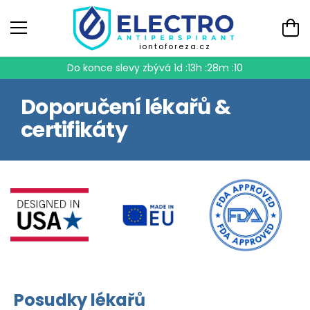
iontoforeza.cz
Do konce slevy zbývá
1d :13h :28m :09
Doporučení lékařů &
certifikáty
Posudky lékařů