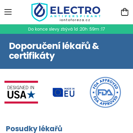
iontoforeza.cz
Do konce slevy zbývá
1d :20h :59m :16
Doporučení lékařů &
certifikáty
Posudky lékařů