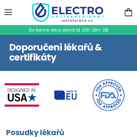
iontoforeza.cz
Do konce slevy zbývá
1d :20h :13m :07
Doporučení lékařů &
certifikáty
Posudky lékařů