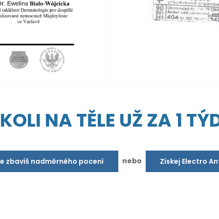
OLI NA TĚLE UŽ ZA 1 TÝD
nebo
se zbavíš nadměrného pocení
Získej Electro A