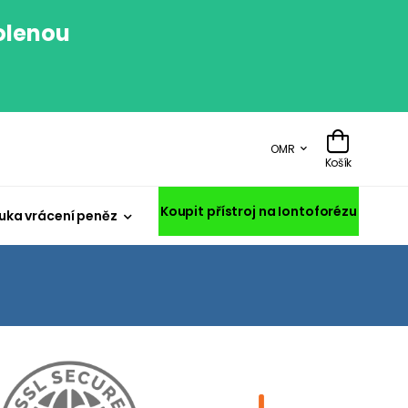
volenou
.
OMR
Košík
Koupit přístroj na Iontoforézu
uka vrácení peněz