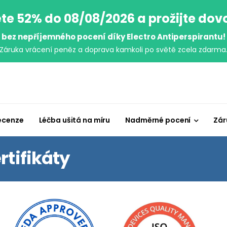
te 52% do 08/08/2026 a prožijte do
bez nepříjemného pocení díky Electro Antiperspirantu!
Záruka vrácení peněz a doprava kamkoli po světě zcela zdarma
ecenze
Léčba ušitá na míru
Nadměrné pocení
Zár
rtifikáty