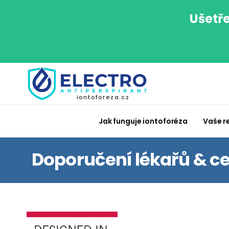
Ušetře
iontoforeza.cz
Jak funguje iontoforéza
Vaše r
Doporučení lékařů & ce