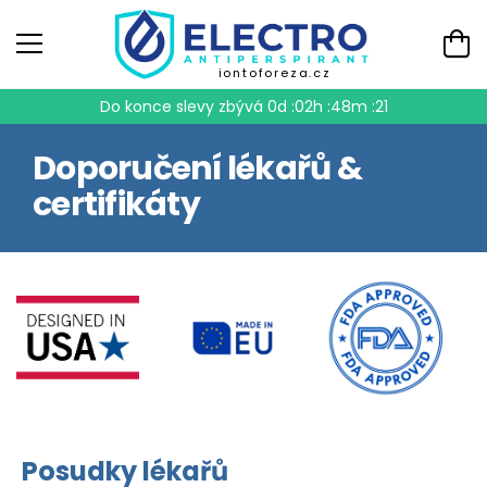
iontoforeza.cz
Do konce slevy zbývá
0d :02h :48m :20
Doporučení lékařů &
certifikáty
Posudky lékařů