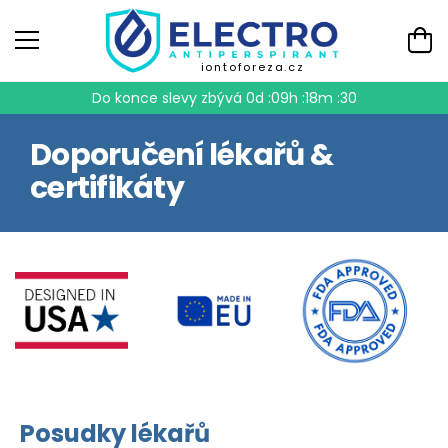
iontoforeza.cz
Do konce slevy zbývá
0d :09h :18m :29
Doporučení lékařů &
certifikáty
Posudky lékařů