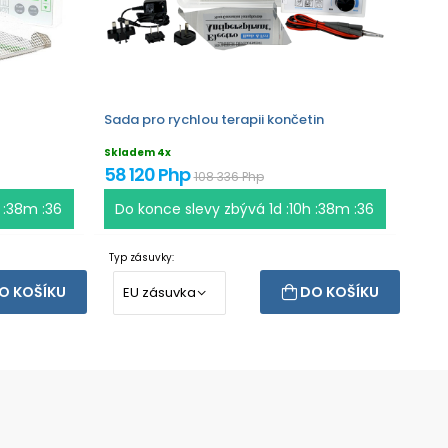
Sada pro rychlou terapii končetin
Skladem 4x
58 120 Php
108 336 Php
h :38m :36
Do konce slevy zbývá
1d :10h :38m :36
Typ zásuvky:
O KOŠÍKU
DO KOŠÍKU