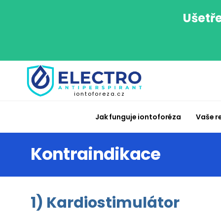
Ušetře
iontoforeza.cz
Jak funguje iontoforéza
Vaše r
Kontraindikace
1) Kardiostimulátor