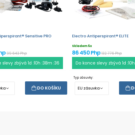
iperspirant® Sensitive PRO
Electro Antiperspirant® ELITE
Skladem 5x
Php
86 450 Php
99 643 Php
132 776 Php
 slevy zbývá
1d :10h :38m :36
Do konce slevy zbývá
1d :10
Typ zásuvky:
DO KOŠÍKU
D