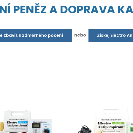
NÍ PENĚZ A DOPRAVA K
nebo
se zbavíš nadměrného pocení
Získej Electro A