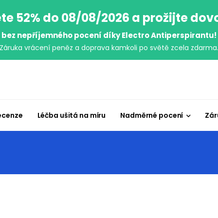
te 52% do 08/08/2026 a prožijte do
bez nepříjemného pocení díky Electro Antiperspirantu!
Záruka vrácení peněz a doprava kamkoli po světě zcela zdarma
ecenze
Léčba ušitá na míru
Nadměrné pocení
Zár