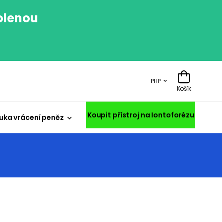
volenou
.
PHP
Košík
Koupit přístroj na Iontoforézu
uka vrácení peněz