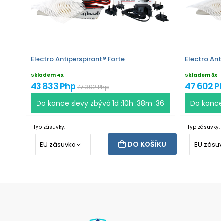
Electro Antiperspirant® Forte
Electro Ant
Skladem 4x
Skladem 3x
43 833 Php
47 602 
77 392 Php
Do konce slevy zbývá
1d :10h :38m :36
Do konce
Typ zásuvky:
Typ zásuvky:
DO KOŠÍKU