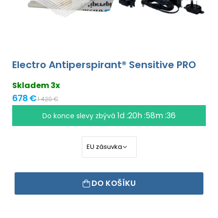
Electro Antiperspirant® Sensitive PRO
Skladem 3x
678 €
1 420 €
1d :20h :58m :36
Do konce slevy zbývá
DO KOŠÍKU