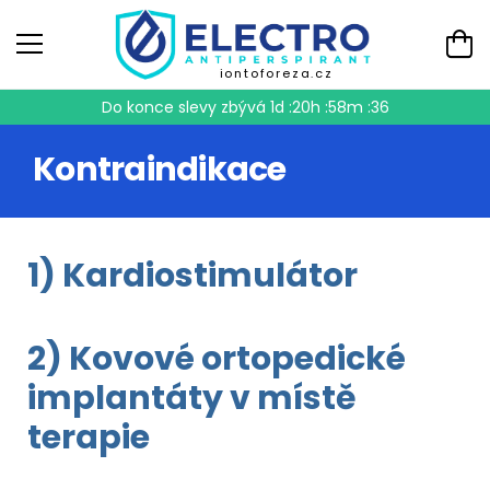
iontoforeza.cz
Do konce slevy zbývá
1d :20h :58m :36
Kontraindikace
1) Kardiostimulátor
2) Kovové ortopedické
implantáty v místě
terapie