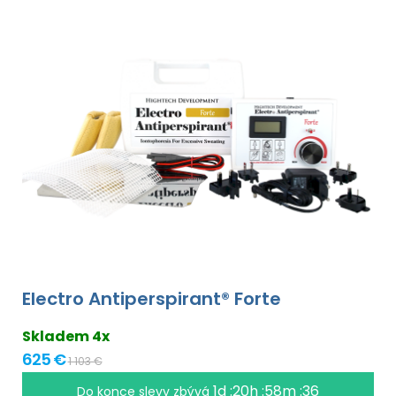
Electro Antiperspirant® Forte
Skladem 4x
625 €
1 103 €
1d :20h :58m :36
Do konce slevy zbývá