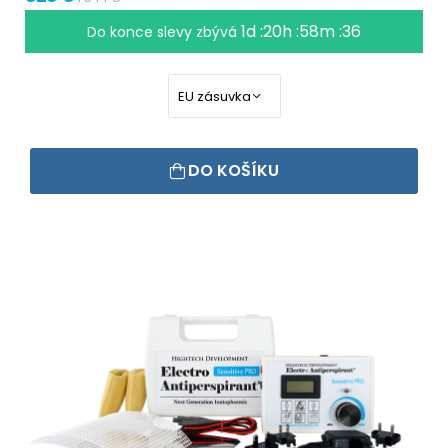
1d :20h :58m :36
Do konce slevy zbývá
DO KOŠÍKU