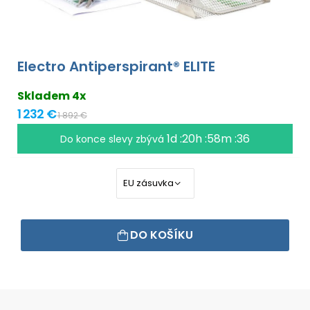
Electro Antiperspirant® ELITE
Skladem 4x
1 232 €
1 892 €
1d :20h :58m :36
Do konce slevy zbývá
DO KOŠÍKU