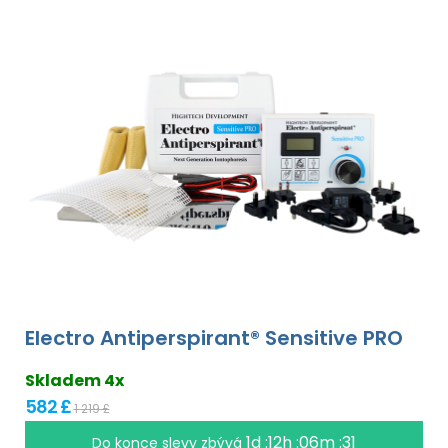
Electro Antiperspirant® Sensitive PRO
Skladem 4x
582 £
1 219 £
1d :12h :06m :31
Do konce slevy zbývá