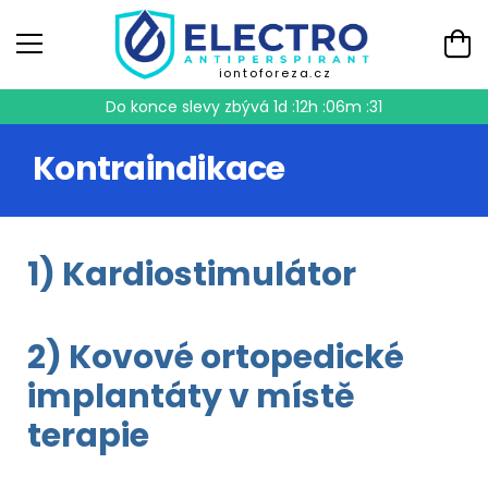
iontoforeza.cz
Do konce slevy zbývá
1d :12h :06m :31
Kontraindikace
1) Kardiostimulátor
2) Kovové ortopedické
implantáty v místě
terapie