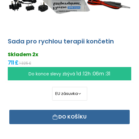
Sada pro rychlou terapii končetin
Skladem 2x
711 £
1 325 £
1d :12h :06m :31
Do konce slevy zbývá
DO KOŠÍKU