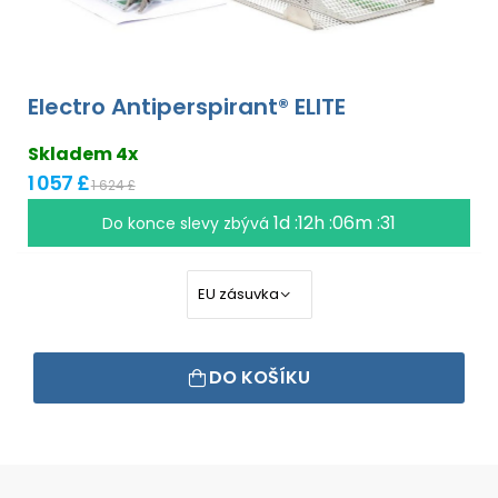
Electro Antiperspirant® ELITE
Skladem 4x
1 057 £
1 624 £
1d :12h :06m :31
Do konce slevy zbývá
DO KOŠÍKU