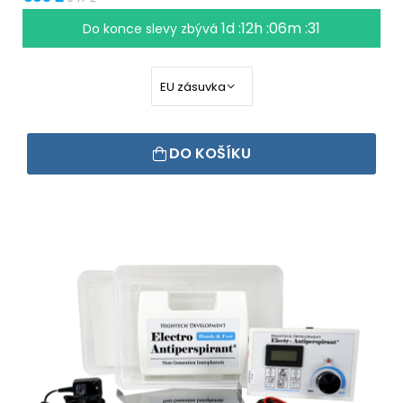
1d :12h :06m :31
Do konce slevy zbývá
DO KOŠÍKU