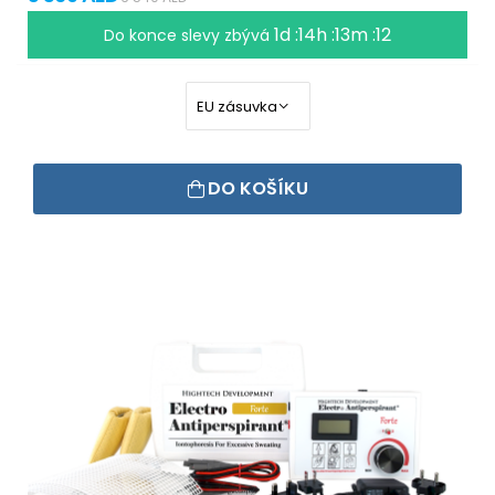
1d :14h :13m :12
Do konce slevy zbývá
DO KOŠÍKU