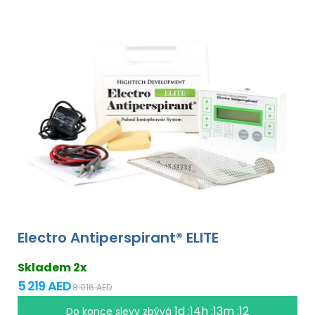
Electro Antiperspirant® ELITE
Skladem 2x
5 219 AED
8 016 AED
1d :14h :13m :12
Do konce slevy zbývá