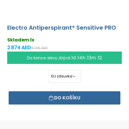
Electro Antiperspirant® Sensitive PRO
Skladem 1x
2 874 AED
6 015 AED
1d :14h :13m :12
Do konce slevy zbývá
DO KOŠÍKU