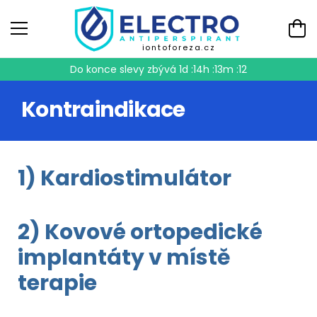
iontoforeza.cz
Do konce slevy zbývá
1d :14h :13m :12
Kontraindikace
1) Kardiostimulátor
2) Kovové ortopedické
implantáty v místě
terapie