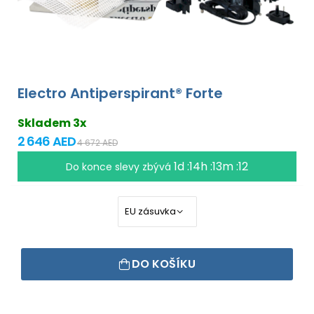
Electro Antiperspirant® Forte
Skladem 3x
2 646 AED
4 672 AED
1d :14h :13m :12
Do konce slevy zbývá
DO KOŠÍKU