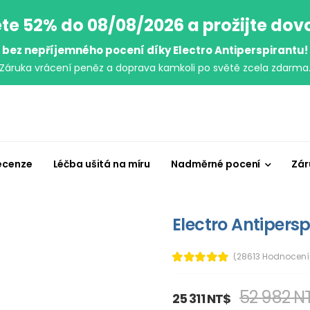
te 52% do 08/08/2026 a prožijte do
bez nepříjemného pocení díky Electro Antiperspirantu!
Záruka vrácení peněz a doprava kamkoli po světě zcela zdarma
ecenze
Léčba ušitá na míru
Nadměrné pocení
Zár
Electro Antipersp
(28613 Hodnocení
52 982 N
25 311 NT$