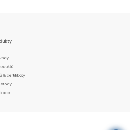
dukty
vody
roduktů
 & certifikáty
metody
dikace