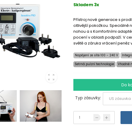
Skladem 3x
Přístroj nové generace s pro
citlivější pokožkou. Speciálně
nohou a s Komfortními adapt
pocení v oblasti podpaží. V c
světě a záruka vrácení peněz 
Napájení ze sítě 100 – 240 V
Integr
Šetrná pulzní technologie
Vhodné n
Do k
Typ zásuvky: