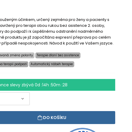
dlouženým účinkem, určený zejména pro ženy a pacienty s
 navržený pro terapii obou rukou bez asistence 2. osoby,
éry do podpaží i k úspěšnému odstranění nadměrného
eně produktu je již započítána expresní přeprava po celém
v případě nespokojenosti. Návod k použití ve Vašem jazyce.
ovaná změna polarity
Terapie dlaní bez asistence
a terapii podpaží
Automatický náběh terapie
once slevy zbývá
0d :14h :50m :27
DO KOŠÍKU