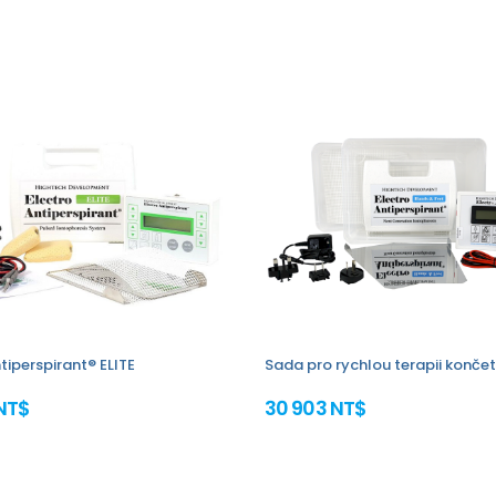
tiperspirant® ELITE
Sada pro rychlou terapii končet
NT$
30 903 NT$