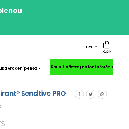
volenou
.
TWD
Košík
Koupit přístroj na Iontoforézu
uka vrácení peněz
irant® Sensitive PRO
)
T$