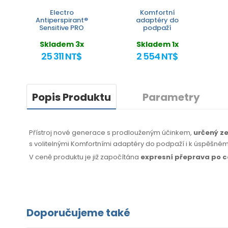
Electro
Komfortní
Antiperspirant®
adaptéry do
Sensitive PRO
podpaží
Skladem 3x
Skladem 1x
25 311 NT$
2 554 NT$
Popis Produktu
Parametry
Přístroj nové generace s prodlouženým účinkem,
určený ze
s volitelnými Komfortními adaptéry do podpaží i k úspěšné
V ceně produktu je již započítána
expresní přeprava po 
Doporučujeme také