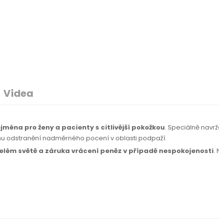
Videa
jména pro ženy a pacienty s citlivější pokožkou
. Speciálně navr
mu odstranění nadměrného pocení v oblasti podpaží.
celém světě
a záruka
vrácení peněz
v případě
nespokojenosti
.