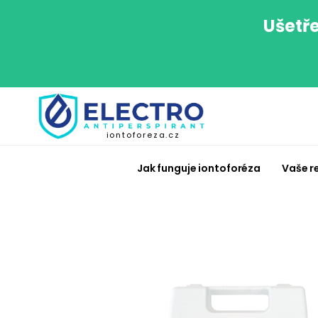
Ušetře
iontoforeza.cz
Jak funguje iontoforéza
Vaše r