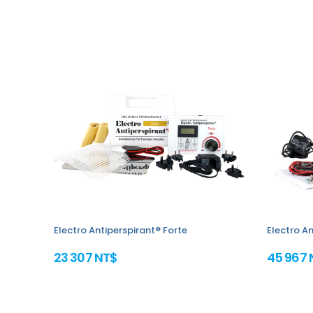
Electro Antiperspirant® Forte
Electro An
23 307 NT$
45 967 