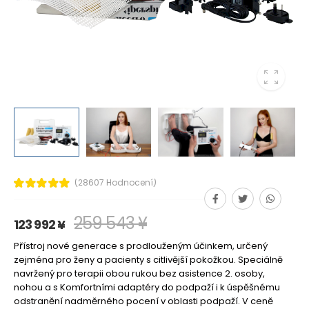
(28607 Hodnocení)
259 543 ¥
123 992 ¥
Přístroj nové generace s prodlouženým účinkem, určený
zejména pro ženy a pacienty s citlivější pokožkou. Speciálně
navržený pro terapii obou rukou bez asistence 2. osoby,
nohou a s Komfortními adaptéry do podpaží i k úspěšnému
odstranění nadměrného pocení v oblasti podpaží. V ceně