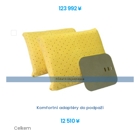
123 992 ¥
Přidat k objednávce
Komfortní adaptéry do podpaží
12 510 ¥
Celkem