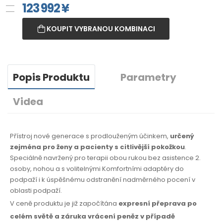
123 992
¥
KOUPIT VYBRANOU KOMBINACI
Popis Produktu
Parametry
Videa
Přístroj nové generace s prodlouženým účinkem,
určený
zejména pro ženy a pacienty s citlivější pokožkou
.
Speciálně navržený pro terapii obou rukou bez asistence 2.
osoby, nohou a s volitelnými Komfortními adaptéry do
podpaží i k úspěšnému odstranění nadměrného pocení v
oblasti podpaží.
V ceně produktu je již započítána
expresní přeprava po
celém světě
a záruka
vrácení peněz
v případě