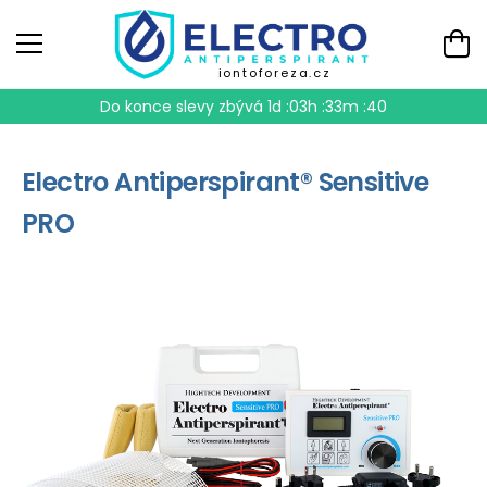
iontoforeza.cz
Do konce slevy zbývá
1d :03h :33m :39
Electro Antiperspirant® Sensitive
PRO