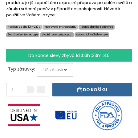
produktu je již započítána expresní přeprava po celém světě a
záruka vrácení peněz v případě nespokojenosti. Návod k
použití ve Vašem jazyce.
Napájení ze sítě 100 – 240 V
Integrovaná změna polarity
Terapie dlaní bez asistence
Šetrná pulzní technologie
Vhodné na terapii podpaží
Automatický náběh terapie
Do konce slevy zbývá
1d :03h :33m :39
Typ zásuvky:
DO KOŠÍKU