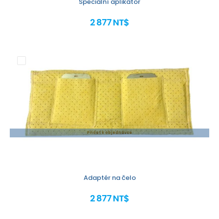
Speciální aplikátor
2 877 NT$
Přidat k objednávce
Adaptér na čelo
2 877 NT$