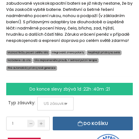
zabudované vysokokapacitní baterii se již nikdy nestane, že by
Vás zaskočili vybité baterie. Definitivní a šetrné řešení
nadměrného pocení rukou, nohou a podpaží (v základním
balení). S přídavnými adaptéry lze dlouhodobě a úspěšně
léčit i nadměrné pocení hlavy, čela, břicha, zad, hýždí,
hrudníku a dalších částí těla. Záruka vrácení peněz v případě
nespokojenosti a expresní doprava po celém světě zdarma!
Možnost léčby pocení celého těla
Integrovaná změna polarity
Nejsilnější přístroj na světě
Na baterie i do sítě
Síla stejnosměrného proudu + šetrnost pulzní terapie
Plně automatický přístroj nové generace
Do konce slevy zbývá
1d :22h :40m :20
Typ zásuvky:
DO KOŠÍKU