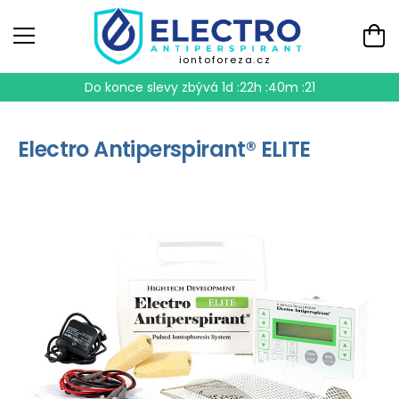
iontoforeza.cz
Do konce slevy zbývá
1d :22h :40m :20
Electro Antiperspirant® ELITE