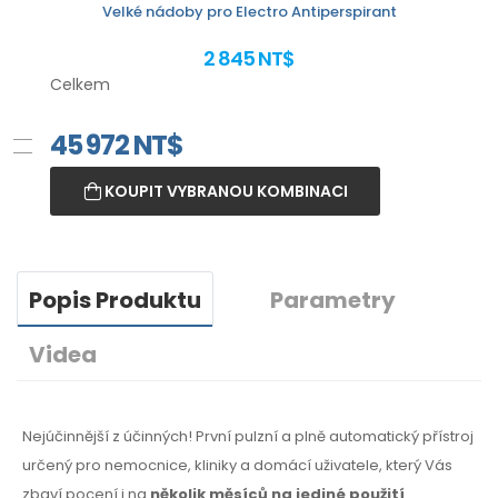
Velké nádoby pro Electro Antiperspirant
2 845 NT$
Celkem
45 972
NT$
KOUPIT VYBRANOU KOMBINACI
Popis Produktu
Parametry
Videa
Nejúčinnější z účinných! První pulzní a plně automatický přístroj
určený pro nemocnice, kliniky a domácí uživatele, který Vás
zbaví pocení i na
několik měsíců na jediné použití
.