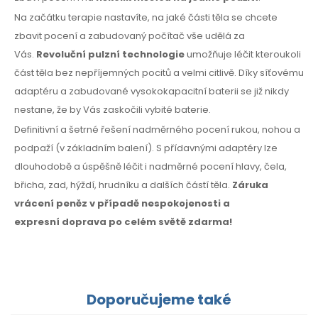
Na začátku terapie nastavíte, na jaké části těla se chcete
zbavit pocení a zabudovaný počítač vše udělá za
Vás.
Revoluční pulzní technologie
umožňuje léčit kteroukoli
část těla bez nepříjemných pocitů a velmi citlivě. Díky síťovému
adaptéru a zabudované vysokokapacitní baterii se již nikdy
nestane, že by Vás zaskočili vybité baterie.
Definitivní a šetrné řešení nadměrného pocení rukou, nohou a
podpaží
(v základním
balení).
S přídavnými
adaptéry lze
dlouhodobě a úspěšně léčit i nadměrné pocení hlavy, čela,
břicha, zad, hýždí, hrudníku
a dalších
částí těla.
Záruka
vrácení peněz
v případě
nespokojenosti
a
expresní
doprava
po celém
světě zdarma!
Doporučujeme také