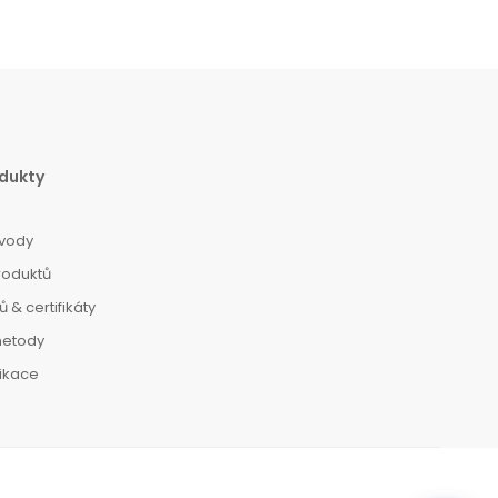
dukty
vody
roduktů
 & certifikáty
metody
dikace