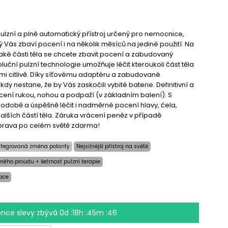
 pulzní a plně automatický přístroj určený pro nemocnice,
rý Vás zbaví pocení i na několik měsíců na jediné použití. Na
jaké části těla se chcete zbavit pocení a zabudovaný
luční pulzní technologie umožňuje léčit kteroukoli část těla
mi citlivě. Díky síťovému adaptéru a zabudované
ikdy nestane, že by Vás zaskočili vybité baterie. Definitivní a
ení rukou, nohou a podpaží (v základním balení). S
odobě a úspěšně léčit i nadměrné pocení hlavy, čela,
dalších částí těla. Záruka vrácení peněz v případě
prava po celém světě zdarma!
ntegrovaná změna polarity
Nejsilnější přístroj na světě
ného proudu + šetrnost pulzní terapie
race
once slevy zbývá
0d :18h :45m :46