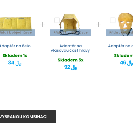
řidat k objednávce
Přidat k objednávce
Přidat k obje
Adaptér na čelo
Adaptér na
Adaptér na o
vlasovou část hlavy
Skladem 1x
Skladem
Skladem 5x
46 ﷼
34 ﷼
92 ﷼
VYBRANOU KOMBINACI