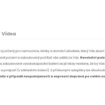
Videa
troj určený pro nemocnice, kliniky a domácí uživatele, který Vás zbaví
zbavit pocení a zabudovaný počítač vše udělá za Vás.
Revoluční pulz
a zabudované vysokokapacitní baterii se již nikdy nestane, že by Vás z
u a podpaží
(v základním
balení).
S přídavnými
adaptéry lze dlouhodob
eněz
v případě
nespokojenosti
a expresní
doprava
po celém
sv