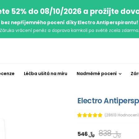
ete 52% do 08/10/2026 a prožijte dov
bez nepříjemného pocení díky Electro Antiperspirantu!
Záruka vrácení peněz a doprava kamkoli po světě zcela zdarma
ecenze
Léčba ušitá na míru
Nadměrné pocení
Zár
Electro Antipersp
(28613 Hodnocení
838 ﷼
546 ﷼