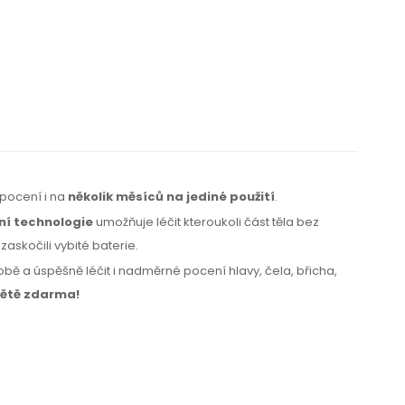
 pocení i na
několik měsíců na jediné použití
.
ní technologie
umožňuje léčit kteroukoli část těla bez
askočili vybité baterie.
ě a úspěšně léčit i nadměrné pocení hlavy, čela, břicha,
ětě zdarma!