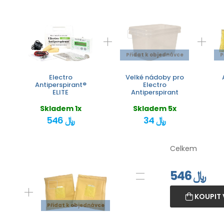
Přidat k objednávce
P
Electro
Velké nádoby pro
Antiperspirant®
Electro
ELITE
Antiperspirant
Skladem 1x
Skladem 5x
34 ﷼
546 ﷼
Celkem
546
﷼
KOUPIT 
Přidat k objednávce