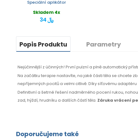
Speciální aplikátor
Skladem 4x
34 ﷼
Popis Produktu
Parametry
Nejúčinnější z účinných! První pulzní a plně automatický přís
Na začátku terapie nastavíte, na jaké části těla se chcete 
nepříjemných pocitů a velmi citlivě. Díky síťovému adaptéru 
Definitivní a šetrné řešení nadměrného pocení rukou, noho
zad, hýždí, hrudníku
a dalších
částí těla.
Záruka vrácení p
Doporučujeme také