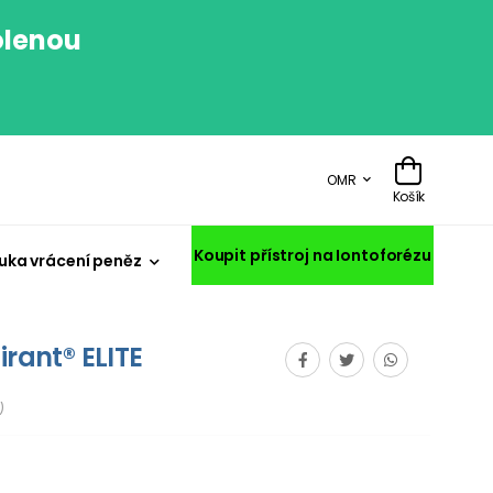
olenou
.
OMR
Košík
Koupit přístroj na Iontoforézu
uka vrácení peněz
irant® ELITE
)