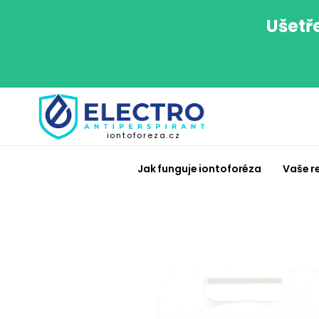
Ušetř
iontoforeza.cz
Jak funguje iontoforéza
Vaše r