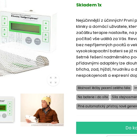
Skladem 1x
Nejúčinnější z účinných! První
kliniky a domácí uživatele, kte
začátku terapie nastavíte, na 
počítač vše udělá za Vás. Revo
bez nepříjemných pocitů a vel
vysokokapacitní baterii se již n
šetrné řešení nadměrného poc
přídavnými adaptéry lze dlouh
břicha, zad, hýždí, hrudníku a 
nespokojenosti a expresní do
Možnost léčby pocení celého těla
I
Na baterie i do sítě
Síla stejnosměr
Plně automatický přístroj nové gene
Do k