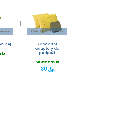
dnávce
Přidat k objednávce
bličej
Komfortní
adaptéry do
podpaží
 1x
Skladem 1x
30 ﷼