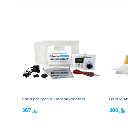
Sada pro rychlou terapii končetin
Electro An
300 ﷼
367 ﷼