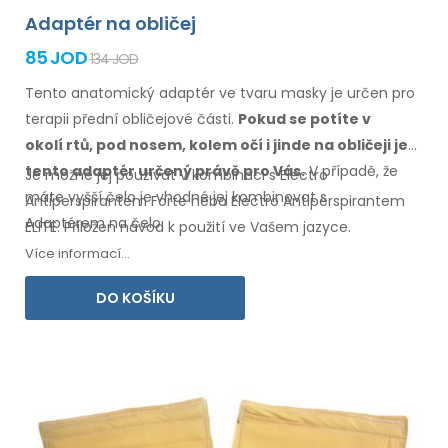
Adaptér na obličej
85 JOD
134 JOD
Tento anatomický adaptér ve tvaru masky je určen pro
terapii přední obličejové části.
Pokud se potíte
v
okolí
rtů, pod nosem, kolem očí
i jinde
na obličeji
je
tento
adaptér určený právě pro Vás.
V případě,
že
Je možné jej používat v kombinaci s Electro
máte
vyšší čelo je vhodné jej kombinovat
s
Antiperspirantem Forte nebo Electro Antiperspirantem
Adaptérem
na čelo.
ELITE. Přiložen návod
k použití
ve Vašem
jazyce.
Více informací...
DO KOŠÍKU