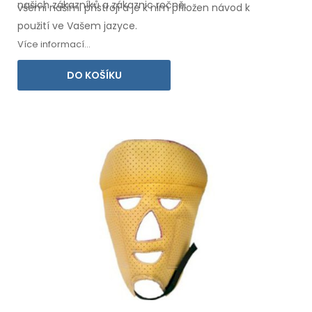
našich zákazníků
a zákaznic
ročně.
všemi
našimi přístroji a je k nim přiložen návod
k
použití
ve Vašem jazyce.
Více informací...
DO KOŠÍKU