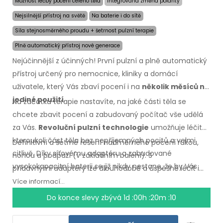
Možnost léčby pocení celého těla
Integrovaná změna polarity
Nejsilnější přístroj na světě
Na baterie i do sítě
Síla stejnosměrného proudu + šetrnost pulzní terapie
Plně automatický přístroj nové generace
Nejúčinnější z účinných! První pulzní a plně automatický
přístroj určený pro nemocnice, kliniky a domácí
uživatele, který Vás zbaví pocení i na
několik měsíců na
jediné použití
.
Na začátku terapie nastavíte, na jaké části těla se
chcete zbavit pocení a zabudovaný počítač vše udělá
za Vás.
Revoluční pulzní technologie
umožňuje léčit
kteroukoli část těla bez nepříjemných pocitů a velmi
Definitivní a šetrné řešení nadměrného pocení rukou,
citlivě. Díky síťovému adaptéru a zabudované
nohou a podpaží
(v základním
balení).
S
vysokokapacitní baterii se již nikdy nestane, že by Vás
přídavnými
adaptéry lze dlouhodobě a úspěšně léčit i
zaskočili vybité baterie.
nadměrné pocení hlavy, čela, břicha, zad, hýždí,
Více informací...
hrudníku
a dalších
částí těla.
Záruka vrácení peněz
v
Do konce slevy zbývá
1d :00h :20m :10
případě
nespokojenosti
a expresní
doprava
po
celém
světě zdarma!