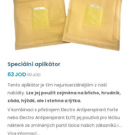
Speciální aplikátor
63 JOD
99 JOD
Tento aplikátor je tím nejuniverzálnějším z naší
nabídky.
Lze jej použít zejména
na břicho,
hrudník,
záda, hýždě,
ale i stehna
a lýtka.
V kombinaci s přístrojem Electro Antiperspirant Forte
nebo Electro Antiperspirant ELITE jej používá pro léčbu
některé
ze zmíněných
partií tisíce našich zákazníků
i
zákaznic.
Přiložen návod
k použití
ve Vašem jazyce.
Více informací...