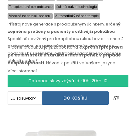
Terapie dlaní bez asistence
Šetrná pulzní technologie
Vhodné na terapii podpaží
Automatický náběh terapie
Přístroj nové generace s prodlouženým účinkem,
určený
zejména pro ženy a pacienty s citlivější pokožkou
.
Speciálně navržený pro terapii obou rukou bez asistence 2.
osoby, nohou a s volitelnými Komfortními adaptéry do
V ceně produktu je již započítána
expresní přeprava
podpaží i k úspěšnému odstranění nadměrného pocení v
po celém světě
a záruka
vrácení peněz
v případě
oblasti podpaží.
nespokojenosti
. Návod k použití
ve Vašem jazyce.
Více informací...
Do konce slevy zbývá
1d :00h :20m :10
DO KOŠÍKU