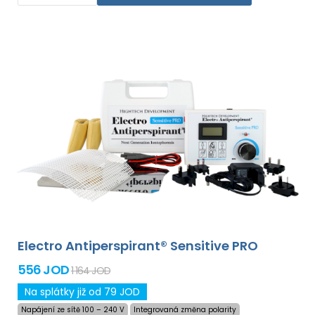
Electro Antiperspirant® Sensitive PRO
556 JOD
1 164 JOD
Na splátky již od 79 JOD
Napájení ze sítě 100 – 240 V
Integrovaná změna polarity