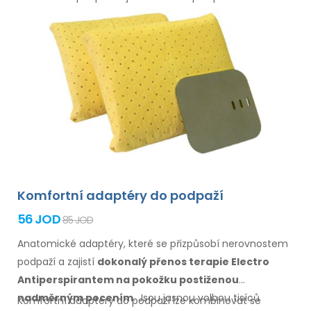
Komfortní adaptéry do podpaží
56 JOD
85 JOD
Anatomické adaptéry, které se přizpůsobí nerovnostem
podpaží
a zajistí
dokonalý přenos terapie Electro
Antiperspirantem
na pokožku
postiženou
nadměrným pocením
. Jsou jasnou volbou tisíců
Komfortní adaptéry
do podpaží
lze kombinovat
se