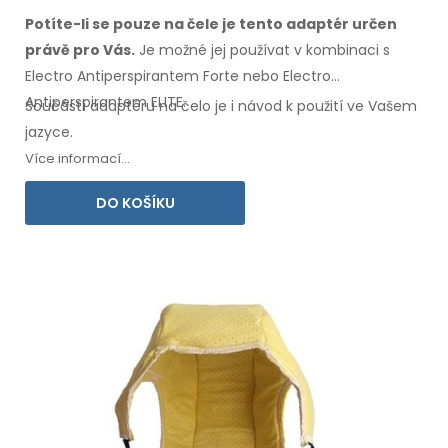
Potíte-li se pouze na čele je tento adaptér určen
právě
pro Vás.
Je možné
jej používat
v kombinaci
s
Electro Antiperspirantem Forte nebo Electro
Antiperspirantem ELITE.
Součástí adaptéru
na čelo
je i návod
k použití
ve Vašem
jazyce.
Více informací...
DO KOŠÍKU