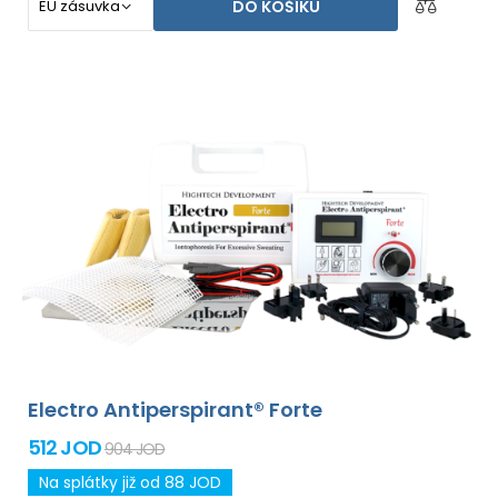
DO KOŠÍKU
Electro Antiperspirant® Forte
512 JOD
904 JOD
Na splátky již od 88 JOD