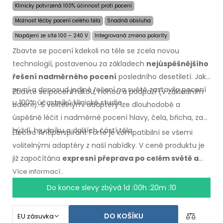
Klinicky potvrzená 100% účinnost proti pocení
Možnost léčby pocení celého těla
Snadná obsluha
Napájení ze sítě 100 – 240 V
Integrovaná změna polarity
Zbavte se pocení kdekoli na těle se zcela novou
technologií, postavenou za základech
nejúspěšnějšího
řešení nadměrného pocení
posledního desetiletí. Jako
první a doposud jediné řešení na světě zastavilo pocení
Zbavte se pocení rukou, nohou a podpaží (v základním
u 100% účastníků klinické studie.
balení). S volitelnými adaptéry lze dlouhodobě a
úspěšně léčit i nadměrné pocení hlavy, čela, břicha, zad,
hýždí, hrudníku a dalších částí těla.
Electro Antiperspirant Forte je kompatibilní se všemi
volitelnými adaptéry z naší nabídky. V ceně produktu je
již započítána
expresní přeprava po celém světě a
záruka vrácení peněz v případě nespokojenosti
.
Více informací...
Návod k použití ve Vašem jazyce.
Do konce slevy zbývá
1d :00h :20m :10
DO KOŠÍKU