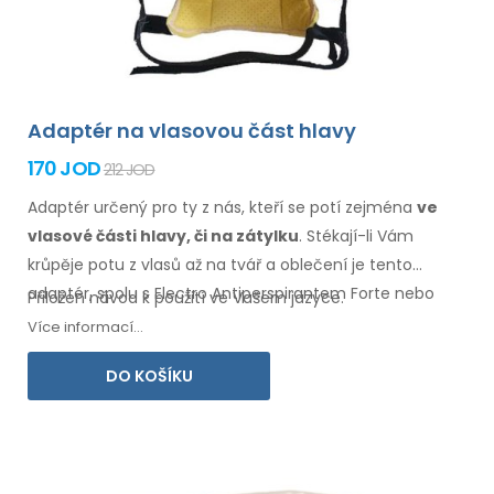
Adaptér na vlasovou část hlavy
170 JOD
212 JOD
Adaptér určený pro ty z nás, kteří se potí zejména
ve
vlasové
části hlavy, či na zátylku
. Stékají-li Vám
krůpěje potu
z vlasů
až na tvář
a oblečení
je tento
adaptér, spolu s Electro Antiperspirantem Forte nebo
Přiložen návod k použití ve Vašem jazyce.
Electro Antiperspirantem ELITE, určený právě pro Vás.
Více informací...
DO KOŠÍKU