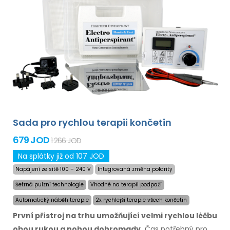
Sada pro rychlou terapii končetin
679 JOD
1 266 JOD
Na splátky již od 107 JOD
Napájení ze sítě 100 – 240 V
Integrovaná změna polarity
Šetrná pulzní technologie
Vhodné na terapii podpaží
Automatický náběh terapie
2x rychlejší terapie všech končetin
První přístroj na trhu umožňující velmi rychlou léčbu
obou rukou a nohou dohromady.
Čas potřebný
pro