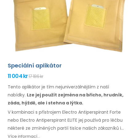
Speciální aplikátor
11 004 kr
17 186 kr
Tento aplikátor je tím nejuniverzálnějším z naší
nabídky.
Lze jej použít zejména
na břicho,
hrudník,
záda, hýždě,
ale i stehna
a lýtka.
V kombinaci s přístrojem Electro Antiperspirant Forte
nebo Electro Antiperspirant ELITE jej používá pro léčbu
některé
ze zmíněných
partií tisíce našich zákazníků
i
zákaznic.
Přiložen návod
k použití
ve Vašem jazyce.
Více informací...