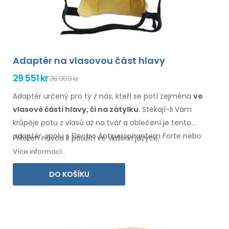
Adaptér na vlasovou část hlavy
29 551 kr
36 969 kr
Adaptér určený pro ty z nás, kteří se potí zejména
ve
vlasové
části hlavy, či na zátylku
. Stékají-li Vám
krůpěje potu
z vlasů
až na tvář
a oblečení
je tento
adaptér, spolu s Electro Antiperspirantem Forte nebo
Přiložen návod k použití ve Vašem jazyce.
Electro Antiperspirantem ELITE, určený právě pro Vás.
Více informací...
DO KOŠÍKU