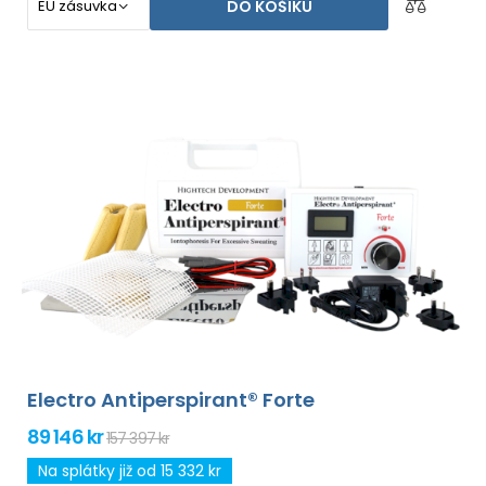
DO KOŠÍKU
Electro Antiperspirant® Forte
89 146 kr
157 397 kr
Na splátky již od 15 332 kr