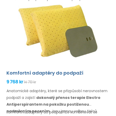
Komfortní adaptéry do podpaží
9 768 kr
14 713 kr
Anatomické adaptéry, které se přizpůsobí nerovnostem
podpaží
a zajistí
dokonalý přenos terapie Electro
Antiperspirantem
na pokožku
postiženou
nadměrným pocením
. Jsou jasnou volbou tisíců
Komfortní adaptéry
do podpaží
lze kombinovat
se