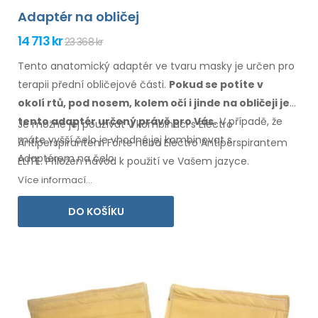
Adaptér na obličej
14 713 kr
23 368 kr
Tento anatomický adaptér ve tvaru masky je určen pro
terapii přední obličejové části.
Pokud se potíte
v
okolí
rtů, pod nosem, kolem očí
i jinde
na obličeji
je
tento
adaptér určený právě pro Vás.
V případě,
že
Je možné jej používat v kombinaci s Electro
máte
vyšší čelo je vhodné jej kombinovat
s
Antiperspirantem Forte nebo Electro Antiperspirantem
Adaptérem
na čelo.
ELITE. Přiložen návod
k použití
ve Vašem
jazyce.
Více informací...
DO KOŠÍKU