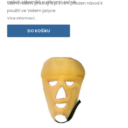
našich zákazníků
a zákaznic
ročně.
všemi
našimi přístroji a je k nim přiložen návod
k
použití
ve Vašem jazyce.
Více informací...
DO KOŠÍKU