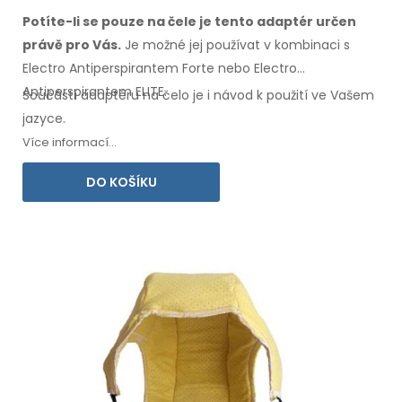
Potíte-li se pouze na čele je tento adaptér určen
právě
pro Vás.
Je možné
jej používat
v kombinaci
s
Electro Antiperspirantem Forte nebo Electro
Antiperspirantem ELITE.
Součástí adaptéru
na čelo
je i návod
k použití
ve Vašem
jazyce.
Více informací...
DO KOŠÍKU