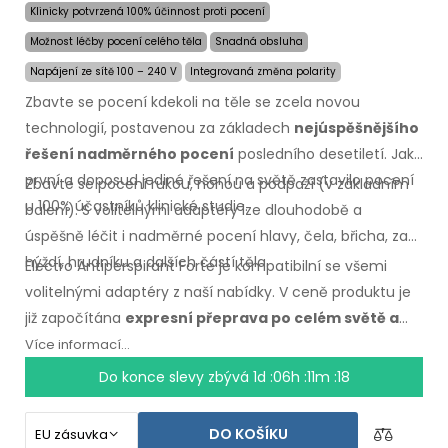
Klinicky potvrzená 100% účinnost proti pocení
Možnost léčby pocení celého těla
Snadná obsluha
Napájení ze sítě 100 – 240 V
Integrovaná změna polarity
Zbavte se pocení kdekoli na těle se zcela novou
technologií, postavenou za základech
nejúspěšnějšího
řešení nadměrného pocení
posledního desetiletí. Jako
první a doposud jediné řešení na světě zastavilo pocení
Zbavte se pocení rukou, nohou a podpaží (v základním
u 100% účastníků klinické studie.
balení). S volitelnými adaptéry lze dlouhodobě a
úspěšně léčit i nadměrné pocení hlavy, čela, břicha, zad,
hýždí, hrudníku a dalších částí těla.
Electro Antiperspirant Forte je kompatibilní se všemi
volitelnými adaptéry z naší nabídky. V ceně produktu je
již započítána
expresní přeprava po celém světě a
záruka vrácení peněz v případě nespokojenosti
.
Více informací...
Návod k použití ve Vašem jazyce.
Do konce slevy zbývá
1d :06h :11m :17
DO KOŠÍKU