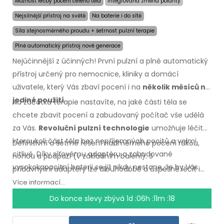
Možnost léčby pocení celého těla
Integrovaná změna polarity
Nejsilnější přístroj na světě
Na baterie i do sítě
Síla stejnosměrného proudu + šetrnost pulzní terapie
Plně automatický přístroj nové generace
Nejúčinnější z účinných! První pulzní a plně automatický
přístroj určený pro nemocnice, kliniky a domácí
uživatele, který Vás zbaví pocení i na
několik měsíců na
jediné použití
.
Na začátku terapie nastavíte, na jaké části těla se
chcete zbavit pocení a zabudovaný počítač vše udělá
za Vás.
Revoluční pulzní technologie
umožňuje léčit
kteroukoli část těla bez nepříjemných pocitů a velmi
Definitivní a šetrné řešení nadměrného pocení rukou,
citlivě. Díky síťovému adaptéru a zabudované
nohou a podpaží
(v základním
balení).
S
vysokokapacitní baterii se již nikdy nestane, že by Vás
přídavnými
adaptéry lze dlouhodobě a úspěšně léčit i
zaskočili vybité baterie.
nadměrné pocení hlavy, čela, břicha, zad, hýždí,
Více informací...
hrudníku
a dalších
částí těla.
Záruka vrácení peněz
v
Do konce slevy zbývá
1d :06h :11m :17
případě
nespokojenosti
a expresní
doprava
po
celém
světě zdarma!