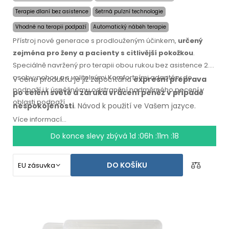
Terapie dlaní bez asistence
Šetrná pulzní technologie
Vhodné na terapii podpaží
Automatický náběh terapie
Přístroj nové generace s prodlouženým účinkem,
určený
zejména pro ženy a pacienty s citlivější pokožkou
.
Speciálně navržený pro terapii obou rukou bez asistence 2.
osoby, nohou a s volitelnými Komfortními adaptéry do
V ceně produktu je již započítána
expresní přeprava
podpaží i k úspěšnému odstranění nadměrného pocení v
po celém světě
a záruka
vrácení peněz
v případě
oblasti podpaží.
nespokojenosti
. Návod k použití
ve Vašem jazyce.
Více informací...
Do konce slevy zbývá
1d :06h :11m :17
DO KOŠÍKU