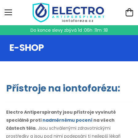
iontoforeza.cz
Do konce slevy zbývá
1d :06h :11m :17
E-SHOP
Přístroje na iontoforézu:
Electro Antiperspiranty jsou přístroje vyvinuté
speciálně proti
nadměrnému pocení
na všech
částech těla.
Jsou schválenými zdravotnickými
prostředky a jsou pod nimi podepsáni ti nejlepší lékaři