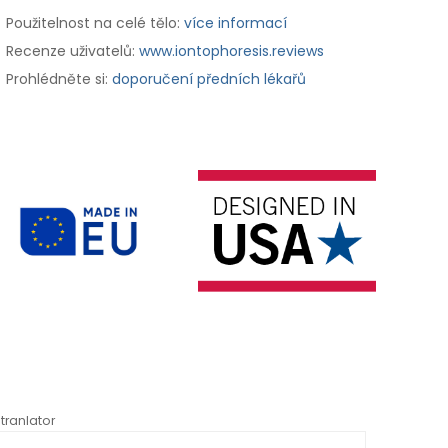
Použitelnost na celé tělo:
více informací
Recenze uživatelů:
www.iontophoresis.reviews
Prohlédněte si:
doporučení předních lékařů
tranlator
*automati