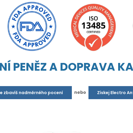
NÍ PENĚZ A DOPRAVA K
nebo
se zbavíš nadměrného pocení
Získej Electro A