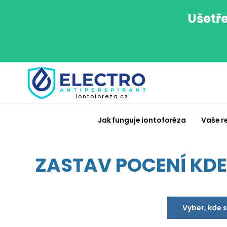
Ušetře
iontoforeza.cz
Jak funguje iontoforéza
Vaše r
ZASTAV POCENÍ KDEK
Vyber, kde 