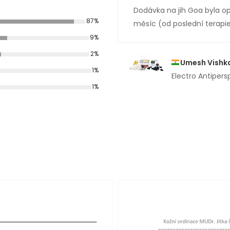
Dodávka na jih Goa byla op
87%
měsíc (od poslední terapie
9%
2%
Umesh Vishk
1%
Electro Antipers
1%