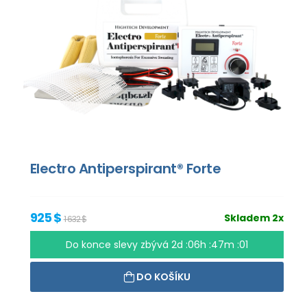
Electro Antiperspirant® Forte
925 $
Skladem 2x
1 632 $
Do konce slevy zbývá
2d :06h :47m :00
DO KOŠÍKU