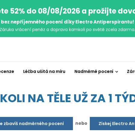
te 52% do 08/08/2026 a prožijte do
bez nepříjemného pocení díky Electro Antiperspirantu!
Záruka vrácení peněz a doprava kamkoli po světě zcela zdarma
ecenze
Léčba ušitá na míru
Nadměrné pocení
Zár
OLI NA TĚLE UŽ ZA 1 TÝD
nebo
se zbavíš nadměrného pocení
Získej Electro A