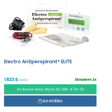
Electro Antiperspirant® ELITE
1 823 $
Skladem 2x
2 801 $
Do konce slevy zbývá
2d :06h :47m :00
DO KOŠÍKU