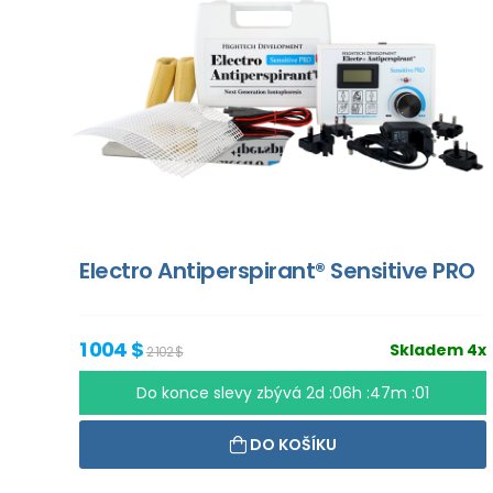
Electro Antiperspirant® Sensitive PRO
1 004 $
Skladem 4x
2 102 $
Do konce slevy zbývá
2d :06h :47m :00
DO KOŠÍKU