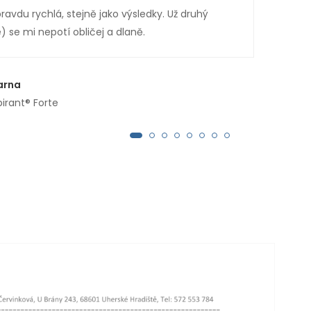
ravdu rychlá, stejně jako výsledky. Už druhý
Celý
) se mi nepotí obličej a dlaně.
Ruce
Anti
vás.
arna
kter
pirant® Forte