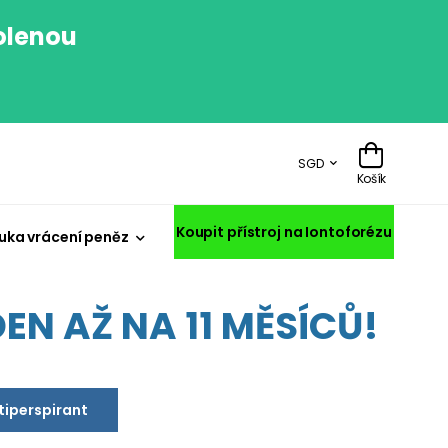
volenou
.
SGD
Košík
Koupit přístroj na Iontoforézu
uka vrácení peněz
EN AŽ NA 11 MĚSÍCŮ!
ntiperspirant