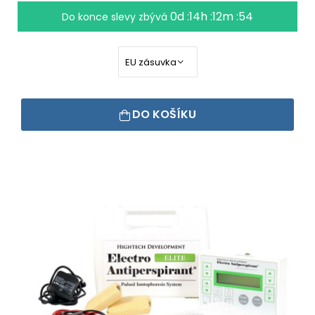
0d :14h :12m :53
Do konce slevy zbývá
DO KOŠÍKU