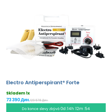
Electro Antiperspirant® Forte
Skladem 1x
73 390 Дин.
129 578 Дин.
0d :14h :12m :53
Do konce slevy zbývá