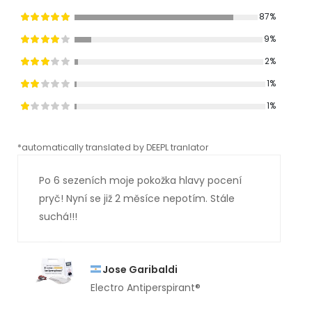
87%
9%
2%
1%
1%
*automatically translated by DEEPL tranlator
*aut
Po 6 sezeních moje pokožka hlavy pocení
pryč! Nyní se již 2 měsíce nepotím. Stále
suchá!!!
Jose Garibaldi
Electro Antiperspirant®