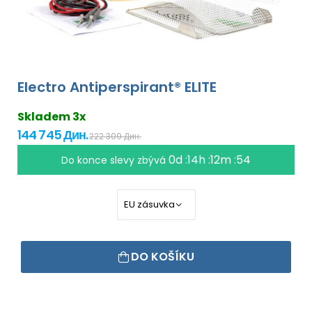
Electro Antiperspirant® ELITE
Skladem 3x
144 745 Дин.
222 309 Дин.
0d :14h :12m :53
Do konce slevy zbývá
DO KOŠÍKU