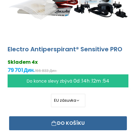
Electro Antiperspirant® Sensitive PRO
Skladem 4x
79 701 Дин.
166 833 Дин.
0d :14h :12m :53
Do konce slevy zbývá
DO KOŠÍKU