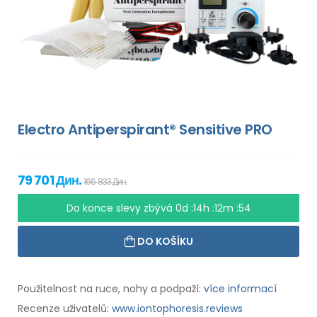
Electro Antiperspirant® Sensitive PRO
79 701 Дин.
166 833 Дин.
Do konce slevy zbývá
0d :14h :12m :53
DO KOŠÍKU
Použitelnost na ruce, nohy a podpaží:
více informací
Recenze uživatelů:
www.iontophoresis.reviews