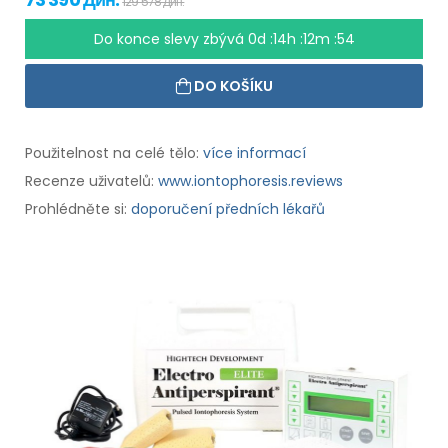
129 578 Дин.
Do konce slevy zbývá
0d :14h :12m :53
DO KOŠÍKU
Použitelnost na celé tělo:
více informací
Recenze uživatelů:
www.iontophoresis.reviews
Prohlédněte si:
doporučení předních lékařů