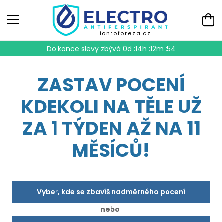
iontoforeza.cz
Do konce slevy zbývá
0d :14h :12m :53
ZASTAV POCENÍ
KDEKOLI NA TĚLE UŽ
ZA 1 TÝDEN AŽ NA 11
MĚSÍCŮ!
Vyber, kde se zbavíš nadměrného pocení
nebo