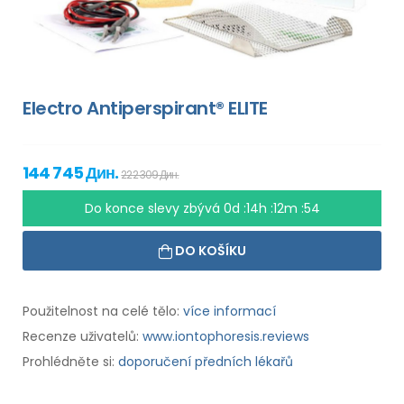
Electro Antiperspirant® ELITE
144 745 Дин.
222 309 Дин.
Do konce slevy zbývá
0d :14h :12m :53
DO KOŠÍKU
Použitelnost na celé tělo:
více informací
Recenze uživatelů:
www.iontophoresis.reviews
Prohlédněte si:
doporučení předních lékařů