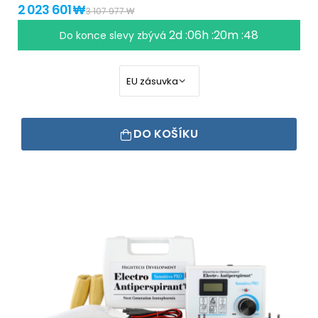
2 023 601 ₩
3 107 977 ₩
2d :06h :20m :48
Do konce slevy zbývá
DO KOŠÍKU