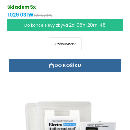
Skladem 5x
1 026 031 ₩
1 811 564 ₩
2d :06h :20m :48
Do konce slevy zbývá
DO KOŠÍKU