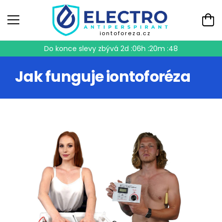
iontoforeza.cz
Do konce slevy zbývá
2d :06h :20m :48
Jak funguje iontoforéza