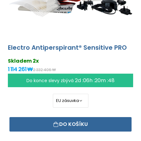
Electro Antiperspirant® Sensitive PRO
Skladem 2x
1 114 261 ₩
2 332 406 ₩
2d :06h :20m :48
Do konce slevy zbývá
DO KOŠÍKU