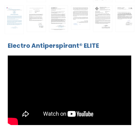
Electro Antiperspirant® ELITE