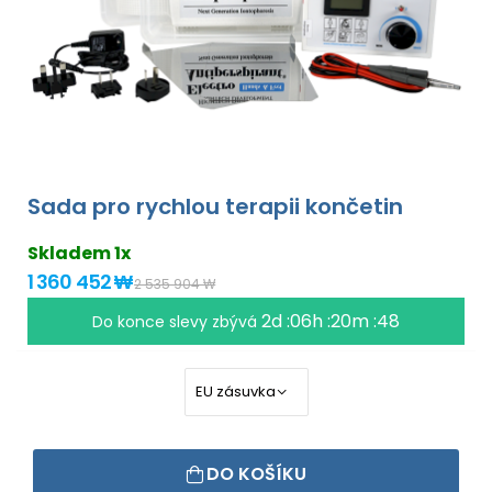
Sada pro rychlou terapii končetin
Skladem 1x
1 360 452 ₩
2 535 904 ₩
2d :06h :20m :48
Do konce slevy zbývá
DO KOŠÍKU